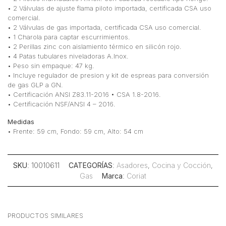
• 2 Válvulas de ajuste flama piloto importada, certificada CSA uso
comercial.
• 2 Válvulas de gas importada, certificada CSA uso comercial.
• 1 Charola para captar escurrimientos.
• 2 Perillas zinc con aislamiento térmico en silicón rojo.
• 4 Patas tubulares niveladoras A.Inox.
• Peso sin empaque: 47 kg.
• Incluye regulador de presion y kit de espreas para conversión
de gas GLP a GN.
• Certificación ANSI Z83.11-2016 • CSA 1.8-2016.
• Certificación NSF/ANSI 4 – 2016.
Medidas
• Frente: 59 cm, Fondo: 59 cm, Alto: 54 cm
SKU
: 10010611
CATEGORÍAS
:
Asadores
,
Cocina y Cocción
,
Gas
Marca
:
Coriat
PRODUCTOS SIMILARES