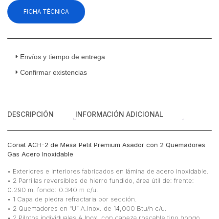
FICHA TÉCNICA
Envíos y tiempo de entrega
Confirmar existencias
DESCRIPCIÓN
INFORMACIÓN ADICIONAL
Coriat ACH-2 de Mesa Petit Premium Asador con 2 Quemadores
Gas Acero Inoxidable
• Exteriores e interiores fabricados en lámina de acero inoxidable.
• 2 Parrillas reversibles de hierro fundido, área útil de: frente:
0.290 m, fondo: 0.340 m c/u.
• 1 Capa de piedra refractaria por sección.
• 2 Quemadores en “U” A.Inox. de 14,000 Btu/h c/u.
• 2 Pilotos individuales A.Inox. con cabeza roscable tipo hongo.