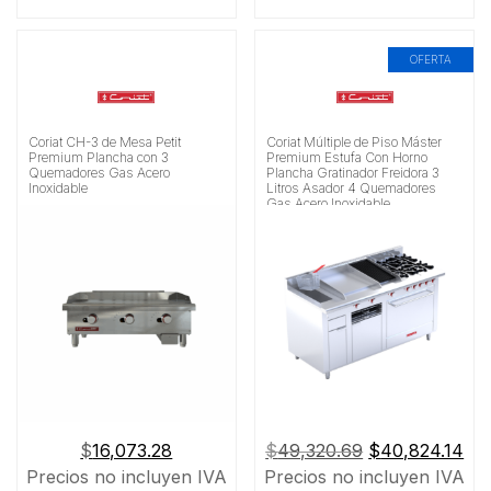
OFERTA
Coriat CH-3 de Mesa Petit
Coriat Múltiple de Piso Máster
Premium Plancha con 3
Premium Estufa Con Horno
Quemadores Gas Acero
Plancha Gratinador Freidora 3
Inoxidable
Litros Asador 4 Quemadores
Gas Acero Inoxidable
El
El
$
16,073.28
$
49,320.69
$
40,824.14
precio
pre
Precios no incluyen IVA
Precios no incluyen IVA