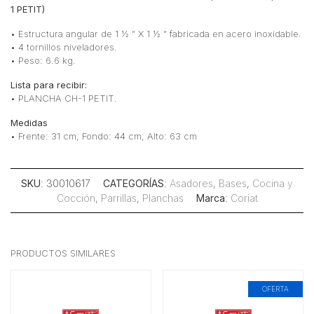
1 PETIT)
• Estructura angular de 1 ½ ” X 1 ½ ” fabricada en acero inoxidable.
• 4 tornillos niveladores.
• Peso: 6.6 kg.
Lista para recibir:
• PLANCHA CH-1 PETIT.
Medidas
• Frente: 31 cm, Fondo: 44 cm, Alto: 63 cm
SKU
: 30010617
CATEGORÍAS
:
Asadores
,
Bases
,
Cocina y
Cocción
,
Parrillas
,
Planchas
Marca
:
Coriat
PRODUCTOS SIMILARES
OFERTA