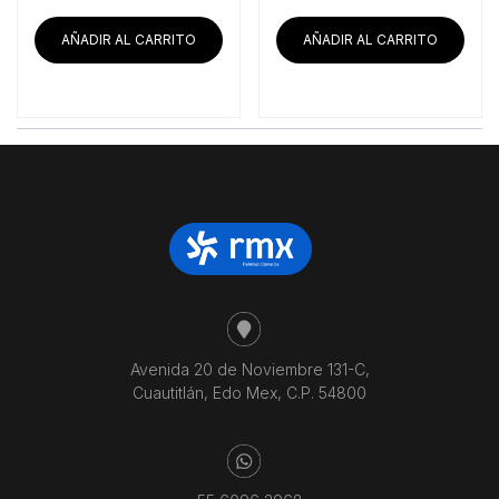
original
act
era:
es:
AÑADIR AL CARRITO
AÑADIR AL CARRITO
$49,320.69.
$40
Avenida 20 de Noviembre 131-C,
Cuautitlán, Edo Mex, C.P. 54800