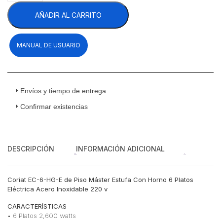
6-
AÑADIR AL CARRITO
HG-
E
de
MANUAL DE USUARIO
Piso
Máster
Estufa
Con
Horno
Envíos y tiempo de entrega
6
Confirmar existencias
Platos
Eléctrica
Acero
Inoxidable
DESCRIPCIÓN
INFORMACIÓN ADICIONAL
220
v
cantidad
Coriat EC-6-HG-E de Piso Máster Estufa Con Horno 6 Platos
Eléctrica Acero Inoxidable 220 v
CARACTERÍSTICAS
• 6 Platos 2,600 watts