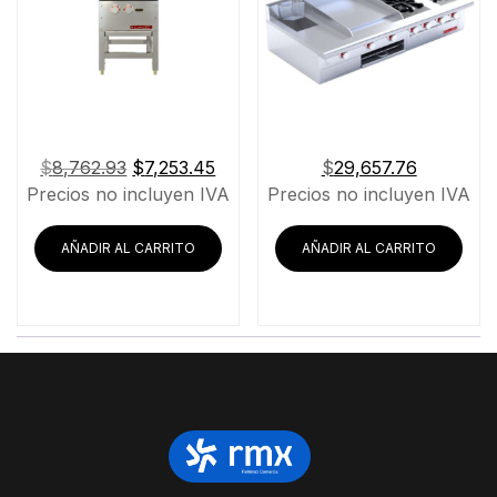
El
El
$
8,762.93
$
7,253.45
$
29,657.76
precio
precio
Precios no incluyen IVA
Precios no incluyen IVA
original
actual
era:
es:
AÑADIR AL CARRITO
AÑADIR AL CARRITO
$8,762.93.
$7,253.45.