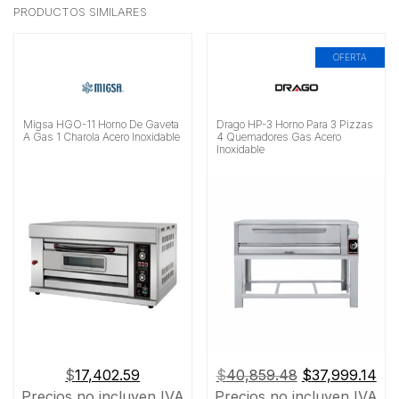
PRODUCTOS SIMILARES
OFERTA
Migsa HGO-11 Horno De Gaveta
Drago HP-3 Horno Para 3 Pizzas
A Gas 1 Charola Acero Inoxidable
4 Quemadores Gas Acero
Inoxidable
El
El
$
17,402.59
$
40,859.48
$
37,999.14
precio
pre
Precios no incluyen IVA
Precios no incluyen IVA