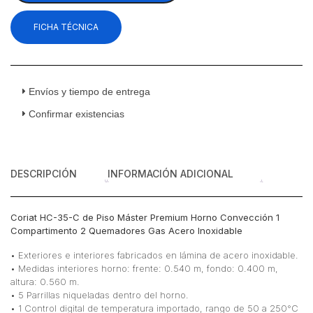
Piso
FICHA TÉCNICA
Máster
Premium
Horno
Convección
1
Envíos y tiempo de entrega
Compartimento
Confirmar existencias
2
Quemadores
Gas
Acero
DESCRIPCIÓN
INFORMACIÓN ADICIONAL
Inoxidable
cantidad
Coriat HC-35-C de Piso Máster Premium Horno Convección 1
Compartimento 2 Quemadores Gas Acero Inoxidable
• Exteriores e interiores fabricados en lámina de acero inoxidable.
• Medidas interiores horno: frente: 0.540 m, fondo: 0.400 m,
altura: 0.560 m.
• 5 Parrillas niqueladas dentro del horno.
• 1 Control digital de temperatura importado, rango de 50 a 250°C