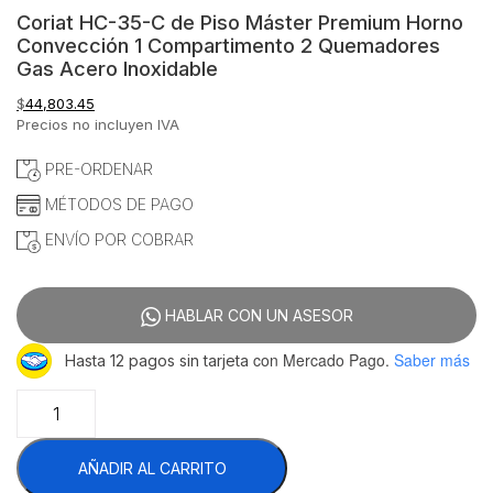
Coriat HC-35-C de Piso Máster Premium Horno
Convección 1 Compartimento 2 Quemadores
Gas Acero Inoxidable
$
44,803.45
Precios no incluyen IVA
PRE-ORDENAR
MÉTODOS DE PAGO
ENVÍO POR COBRAR
HABLAR CON UN ASESOR
con Mercado Pago.
Saber más
Hasta 12 pagos sin tarjeta
Coriat
HC-
35-
AÑADIR AL CARRITO
C
de