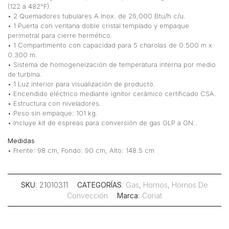
(122 a 482°F).
• 2 Quemadores tubulares A.Inox. de 26,000 Btu/h c/u.
• 1 Puerta con ventana doble cristal templado y empaque
perimetral para cierre hermético.
• 1 Compartimento con capacidad para 5 charolas de 0.500 m x
0.300 m.
• Sistema de homogeneización de temperatura interna por medio
de turbina.
• 1 Luz interior para visualización de producto.
• Encendido eléctrico mediante ignitor cerámico certificado CSA.
• Estructura con niveladores.
• Peso sin empaque: 101 kg.
• Incluye kit de espreas para conversión de gas GLP a GN..
Medidas
• Frente: 98 cm, Fondo: 90 cm, Alto: 148.5 cm
SKU
: 21010311
CATEGORÍAS
:
Gas
,
Hornos
,
Hornos De
Convección
Marca
:
Coriat