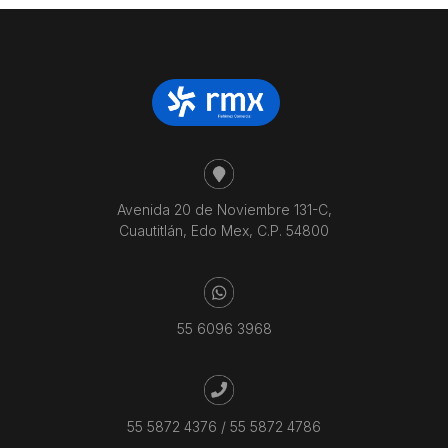
Avenida 20 de Noviembre 131-C,
Cuautitlán, Edo Mex, C.P. 54800
55 6096 3968
55 5872 4376
/
55 5872 4786