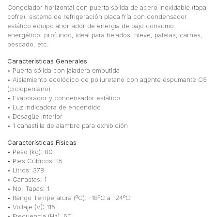
Congelador horizontal con puerta solida de acero inoxidable (tapa
cofre), sistema de refrigeración placa fría con condensador
estático equipo ahorrador de energía de bajo consumo
energético, profundo, ideal para helados, nieve, paletas, carnes,
pescado, etc.
Características Generales
• Puerta sólida con jaladera embutida
• Aislamiento ecológico de poliuretano con agente espumante C5
(ciclopentano)
• Evaporador y condensador estático
• Luz indicadora de encendido
• Desagüe interior
• 1 canastilla de alambre para exhibición
Características Físicas
• Peso (kg): 80
• Pies Cúbicos: 15
• Litros: 378
• Canastas: 1
• No. Tapas: 1
• Rango Temperatura (ºC): -18ºC a -24ºC
• Voltaje (V): 115
• Frecuencia (Hz): 60