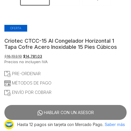
OFERTA
Criotec CTCC-15 AI Congelador Horizontal 1
Tapa Cofre Acero Inoxidable 15 Pies Cúbicos
El
El
$
16,193.10
$
14,781.03
precio
precio
Precios no incluyen IVA
original
actual
era:
es:
PRE-ORDENAR
$16,193.10.
$14,781.03.
MÉTODOS DE PAGO
ENVÍO POR COBRAR
HABLAR CON UN ASESOR
con Mercado Pago.
Saber más
Hasta 12 pagos sin tarjeta