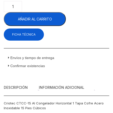
Criotec
CTCC-
15
AÑADIR AL CARRITO
AI
Congelador
Horizontal
FICHA TÉCNICA
1
Tapa
Cofre
Acero
Inoxidable
Envíos y tiempo de entrega
15
Confirmar existencias
Pies
Cúbicos
cantidad
DESCRIPCIÓN
INFORMACIÓN ADICIONAL
Criotec CTCC-15 AI Congelador Horizontal 1 Tapa Cofre Acero
Inoxidable 15 Pies Cúbicos