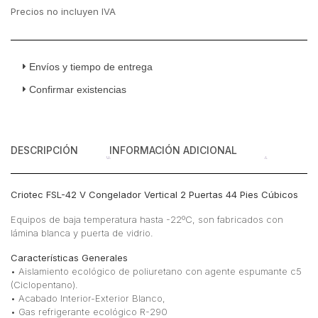
Precios no incluyen IVA
Envíos y tiempo de entrega
Confirmar existencias
DESCRIPCIÓN
INFORMACIÓN ADICIONAL
Criotec FSL-42 V Congelador Vertical 2 Puertas 44 Pies Cúbicos
Equipos de baja temperatura hasta -22ºC, son fabricados con
lámina blanca y puerta de vidrio.
Características Generales
• Aislamiento ecológico de poliuretano con agente espumante c5
(Ciclopentano).
• Acabado Interior-Exterior Blanco,
• Gas refrigerante ecológico R-290