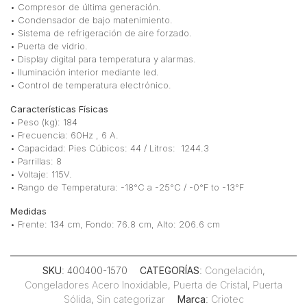
• Compresor de última generación.
• Condensador de bajo matenimiento.
• Sistema de refrigeración de aire forzado.
• Puerta de vidrio.
• Display digital para temperatura y alarmas.
• Iluminación interior mediante led.
• Control de temperatura electrónico.
Características Físicas
• Peso (kg): 184
• Frecuencia: 60Hz , 6 A.
• Capacidad: Pies Cúbicos: 44 / Litros: 1244.3
• Parrillas: 8
• Voltaje: 115V.
• Rango de Temperatura: -18°C a -25°C / -0°F to -13°F
Medidas
• Frente: 134 cm, Fondo: 76.8 cm, Alto: 206.6 cm
SKU
: 400400-1570
CATEGORÍAS
:
Congelación
,
Congeladores Acero Inoxidable
,
Puerta de Cristal
,
Puerta
Sólida
,
Sin categorizar
Marca
:
Criotec