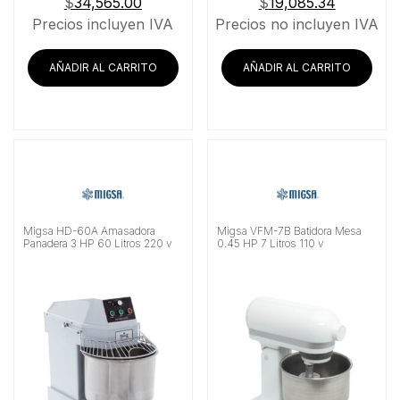
$
34,565.00
$
19,085.34
Precios incluyen IVA
Precios no incluyen IVA
AÑADIR AL CARRITO
AÑADIR AL CARRITO
Migsa HD-60A Amasadora
Migsa VFM-7B Batidora Mesa
Panadera 3 HP 60 Litros 220 v
0.45 HP 7 Litros 110 v