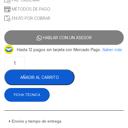
$38,208.62.
$37,062.07.
MÉTODOS DE PAGO
ENVÍO POR COBRAR
HABLAR CON UN ASESOR
con Mercado Pago.
Saber más
Hasta 12 pagos sin tarjeta
Drago
BP-
40-
AÑADIR AL CARRITO
G
Batidora
Planetaria
FICHA TÉCNICA
40
Litros
110
V
cantidad
Envíos y tiempo de entrega