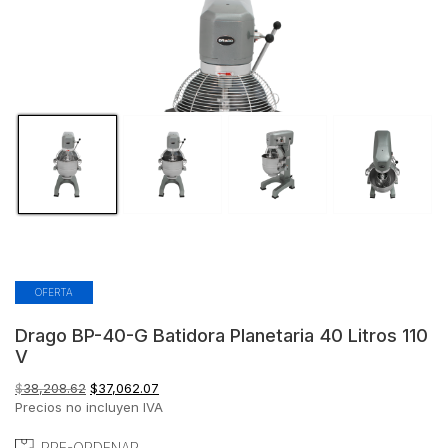
OFERTA
Drago BP-40-G Batidora Planetaria 40 Litros 110
V
El
El
$
38,208.62
$
37,062.07
precio
precio
Precios no incluyen IVA
original
actual
era:
es:
PRE-ORDENAR