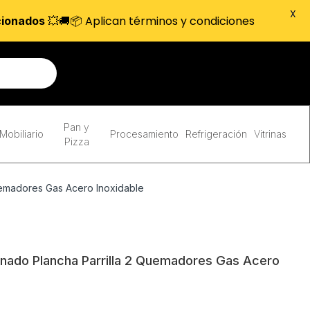
X
💥🚚📦 Aplican términos y condiciones
cionados
Pan y
Mobiliario
Procesamiento
Refrigeración
Vitrinas
Pizza
emadores Gas Acero Inoxidable
ado Plancha Parrilla 2 Quemadores Gas Acero