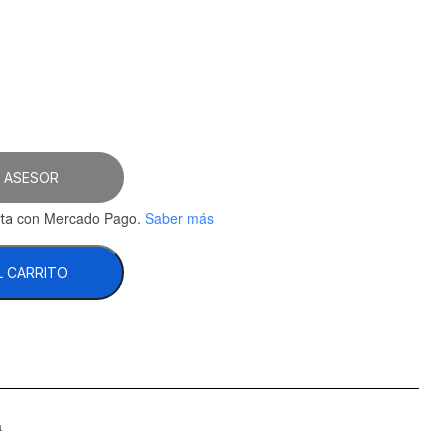
4.66.
 ASESOR
con Mercado Pago.
Saber más
ta
L CARRITO
a