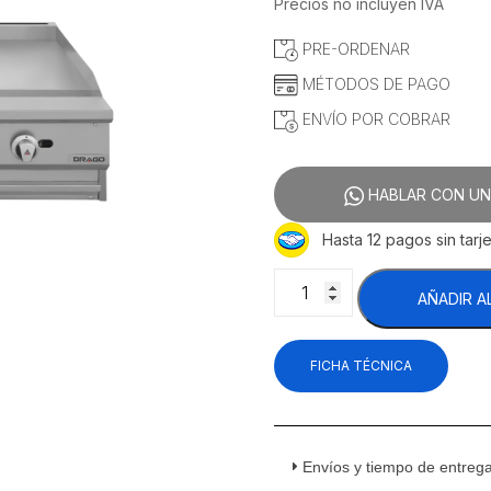
precio
precio
Precios no incluyen IVA
original
actual
PRE-ORDENAR
era:
es:
$15,445.69.
$14,36
MÉTODOS DE PAGO
ENVÍO POR COBRAR
HABLAR CON UN
Hasta 12 pagos sin tarje
Drago
AÑADIR A
CG-
20PD
Combinado
FICHA TÉCNICA
Plancha
Parrilla
2
Quemadores
Gas
Envíos y tiempo de entreg
Acero