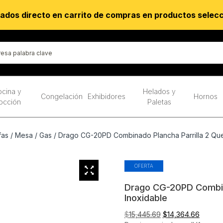
ados directo en carrito de compras en productos selec
cina y
Helados y
Congelación
Exhibidores
Hornos
occión
Paletas
fas
/
Mesa
/
Gas
/ Drago CG-20PD Combinado Plancha Parrilla 2 Qu
OFERTA
Drago CG-20PD Combin
Inoxidable
El
El
$
15,445.69
$
14,364.66