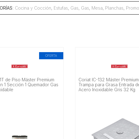
ORÍAS
:
Cocina y Cocción
,
Estufas
,
Gas
,
Gas
,
Mesa
,
Planchas
,
Promo
OFERTA
-1T de Piso Máster Premium
Coriat IC-132 Máster Premiu
on 1 Sección 1 Quemador Gas
Trampa para Grasa Entrada d
xidable
Acero Inoxidable Gris 32 Kg