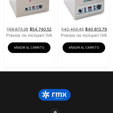
El
El
El
El
$
56,873.28
$
54,740.52
$
42,403.45
$
40,813.79
precio
precio
precio
pre
Precios no incluyen IVA
Precios no incluyen IVA
original
actual
original
act
era:
es:
era:
es:
AÑADIR AL CARRITO
AÑADIR AL CARRITO
$56,873.28.
$54,740.52.
$42,403.45.
$40