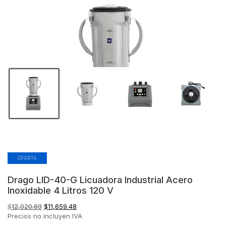
OFERTA
Drago LID-40-G Licuadora Industrial Acero
Inoxidable 4 Litros 120 V
El
El
$
12,020.69
$
11,659.48
precio
precio
Precios no incluyen IVA
original
actual