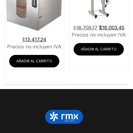
El
El
$
18,705.17
$
18,003.45
precio
pre
Precios no incluyen IVA
$
13,417.24
original
act
Precios no incluyen IVA
era:
es:
AÑADIR AL CARRITO
$18,705.17.
$18
AÑADIR AL CARRITO