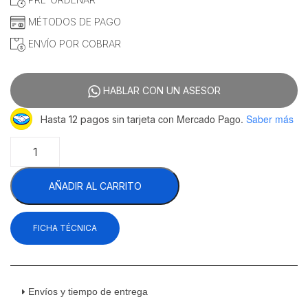
$62,692.24.
$60,812.07.
MÉTODOS DE PAGO
ENVÍO POR COBRAR
HABLAR CON UN ASESOR
con Mercado Pago.
Saber más
Hasta 12 pagos sin tarjeta
Drago
MC-
32P-
AÑADIR AL CARRITO
2HP
Molino
Para
FICHA TÉCNICA
Carne
Acero
Inoxidable
110
V
Envíos y tiempo de entrega
2