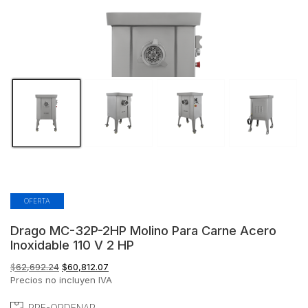
OFERTA
Drago MC-32P-2HP Molino Para Carne Acero
Inoxidable 110 V 2 HP
El
El
$
62,692.24
$
60,812.07
precio
precio
Precios no incluyen IVA
original
actual
era:
es:
PRE-ORDENAR