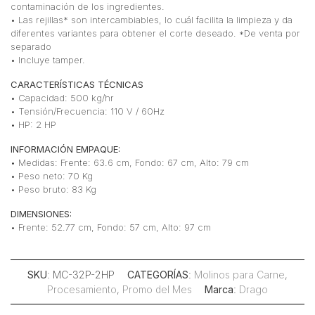
contaminación de los ingredientes.
• Las rejillas* son intercambiables, lo cuál facilita la limpieza y da
diferentes variantes para obtener el corte deseado. *De venta por
separado
• Incluye tamper.
CARACTERÍSTICAS TÉCNICAS
• Capacidad: 500 kg/hr
• Tensión/Frecuencia: 110 V / 60Hz
• HP: 2 HP
INFORMACIÓN EMPAQUE:
• Medidas: Frente: 63.6 cm, Fondo: 67 cm, Alto: 79 cm
• Peso neto: 70 Kg
• Peso bruto: 83 Kg
DIMENSIONES:
• Frente: 52.77 cm, Fondo: 57 cm, Alto: 97 cm
SKU
: MC-32P-2HP
CATEGORÍAS
:
Molinos para Carne
,
Procesamiento
,
Promo del Mes
Marca
:
Drago