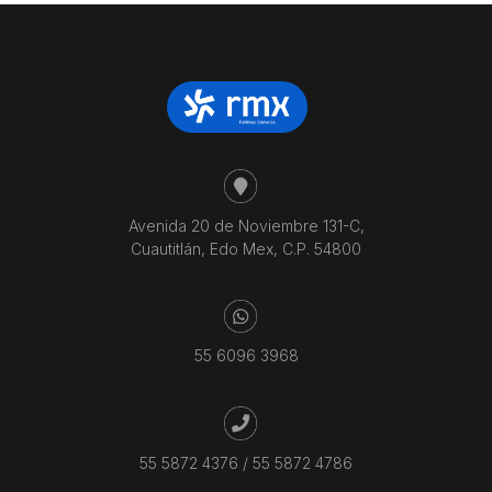
Avenida 20 de Noviembre 131-C,
Cuautitlán, Edo Mex, C.P. 54800
55 6096 3968
55 5872 4376
/
55 5872 4786