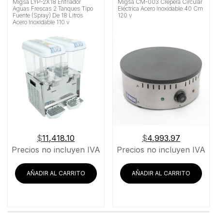
Migsa LYP-2X18 Enfriador
Migsa CM-003 Crepera Circular
Aguas Frescas 2 Tanques Tipo
Eléctrica Acero Inoxidable 40 Cm
Fuente (Spray) De 18 Litros
120 v
Acero Inoxidable 110 v
$
11,418.10
$
4,993.97
Precios no incluyen IVA
Precios no incluyen IVA
AÑADIR AL CARRITO
AÑADIR AL CARRITO