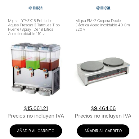
Migsa LYP-3X18 Enfriador
Migsa EM-2 Crepera Doble
Aguas Frescas 3 Tanques Tipo
Eléctrica Acero Inoxidable 40 Cm
Fuente (Spray) De 18 Litros
220 v
Acero Inoxidable 110 v
$
15,061.21
$
9,464.66
Precios no incluyen IVA
Precios no incluyen IVA
AÑADIR AL CARRITO
AÑADIR AL CARRITO