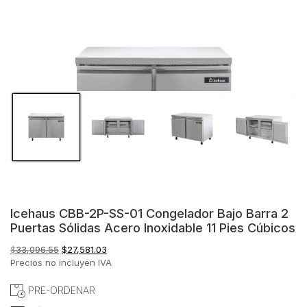
Icehaus CBB-2P-SS-01 Congelador Bajo Barra 2
Puertas Sólidas Acero Inoxidable 11 Pies Cúbicos
El
El
$
33,096.55
$
27,581.03
precio
precio
Precios no incluyen IVA
original
actual
era:
es:
PRE-ORDENAR
$33,096.55.
$27,581.03.