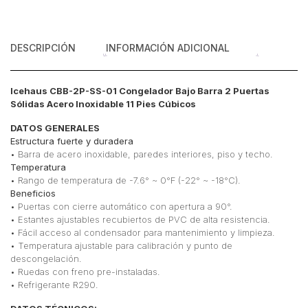
11
Pies
Cúbicos
DESCRIPCIÓN
INFORMACIÓN ADICIONAL
cantidad
Icehaus CBB-2P-SS-01 Congelador Bajo Barra 2 Puertas
Sólidas Acero Inoxidable 11 Pies Cúbicos
DATOS GENERALES
Estructura fuerte y duradera
• Barra de acero inoxidable, paredes interiores, piso y techo.
Temperatura
• Rango de temperatura de -7.6° ~ 0°F (-22° ~ -18°C).
Beneficios
• Puertas con cierre automático con apertura a 90°.
• Estantes ajustables recubiertos de PVC de alta resistencia.
• Fácil acceso al condensador para mantenimiento y limpieza.
• Temperatura ajustable para calibración y punto de
descongelación.
• Ruedas con freno pre-instaladas.
• Refrigerante R290.