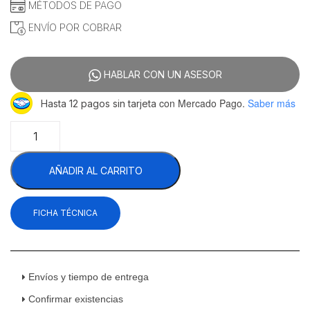
MÉTODOS DE PAGO
ENVÍO POR COBRAR
HABLAR CON UN ASESOR
con Mercado Pago.
Saber más
Hasta 12 pagos sin tarjeta
Icehaus
CBB-
2P-
AÑADIR AL CARRITO
SS-
01
Congelador
FICHA TÉCNICA
Bajo
Barra
2
Puertas
Sólidas
Envíos y tiempo de entrega
Acero
Confirmar existencias
Inoxidable