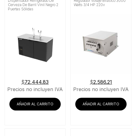
Dispensador Refrigerado De
Regulador Voltaje Bifásico 3000
Cerveza De Barril Vinil Negro 2
Watts 3/4 HP 220v
Puertas Sólidas
$
72,444.83
$
2,586.21
Precios no incluyen IVA
Precios no incluyen IVA
AÑADIR AL CARRITO
AÑADIR AL CARRITO