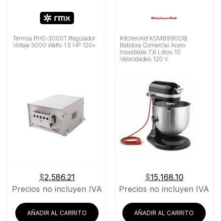
Temisa RHS-3000T Regulador
KitchenAid KSM8990OB
Voltaje 3000 Watts 1.5 HP 120v
Batidora Comercial Acero
Inoxidable 7.6 Litros 10
Velocidades 120 V
$
2,586.21
$
15,168.10
Precios no incluyen IVA
Precios no incluyen IVA
AÑADIR AL CARRITO
AÑADIR AL CARRITO