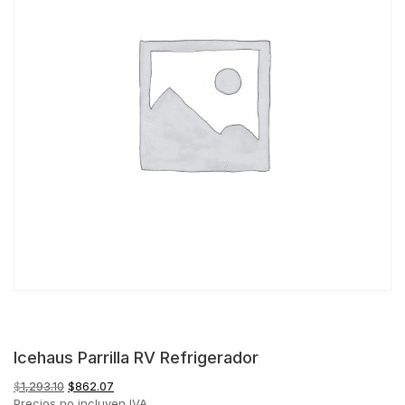
Icehaus Parrilla RV Refrigerador
El
El
$
1,293.10
$
862.07
precio
precio
Precios no incluyen IVA