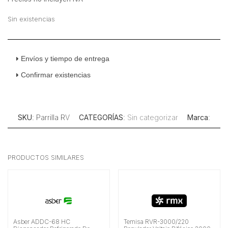
original
actual
era:
es:
Sin existencias
$1,293.10.
$862.07.
Envíos y tiempo de entrega
Confirmar existencias
SKU
: Parrilla RV
CATEGORÍAS
:
Sin categorizar
Marca
:
PRODUCTOS SIMILARES
Asber ADDC-68 HC
Temisa RVR-3000/220