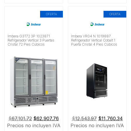
OFERTA
OFERTA
Imbera G3T72 3P 1023871
Imbera VR04 N 1019887
Refrigerador Vertical 3 Puertas
Refrigerador Vertical Cobalt 1
Cristal 72 Pies Cúbicos
Puerta Cristal 4 Pies Cúbicos
El
El
El
El
$
67,101.72
$
62,907.76
$
12,543.97
$
11,760.34
precio
precio
precio
pre
Precios no incluyen IVA
Precios no incluyen IVA