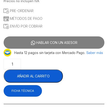
precio
precio
Precios no incluyen IVA
original
actual
era:
es:
PRE-ORDENAR
$40,800.00.
$39,269.83.
MÉTODOS DE PAGO
ENVÍO POR COBRAR
HABLAR CON UN ASESOR
con Mercado Pago.
Saber más
Hasta 12 pagos sin tarjeta
Imbera
SPT48-
2P
AÑADIR AL CARRITO
1028336
Mesa
Refrigerada
FICHA TÉCNICA
De
Preparación
2
Puertas