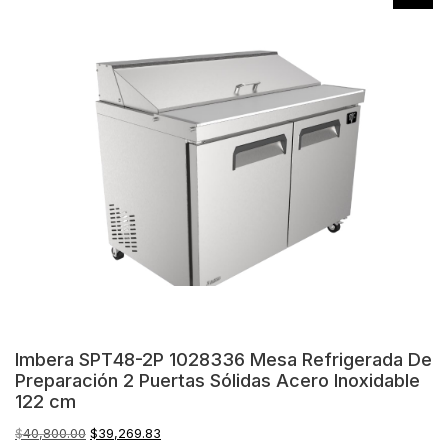
Imbera SPT48-2P 1028336 Mesa Refrigerada De
Preparación 2 Puertas Sólidas Acero Inoxidable
122 cm
El
El
$
40,800.00
$
39,269.83