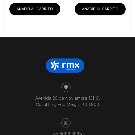
original
actual
original
act
era:
es:
era:
es:
AÑADIR AL CARRITO
AÑADIR AL CARRITO
$67,101.72.
$62,907.76.
$12,543.97.
$11
Avenida 20 de Noviembre 131-C,
Cuautitlán, Edo Mex, C.P. 54800
55 6096 3968