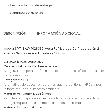
Sólidas
Envíos y tiempo de entrega
Acero
Confirmar existencias
Inoxidable
122
cm
cantidad
DESCRIPCIÓN
INFORMACIÓN ADICIONAL
Imbera SPT48-2P 1028336 Mesa Refrigerada De Preparación 2
Puertas Sólidas Acero Inoxidable 122 cm
Características Generales
Control Inteligente De Temperatura:
Asegura la temperatura óptima de los productos, ofreciendo ajuste
de temperaturas.
Refrigerante HC
Alternativas de gases refrigerantes que no contienen HFCs y por
lo tanto reducen el impacto ambiental.
Motores Ventilador Electrónicos
Permiten un mejor rendimiento al utilizar solo una fracción de la
energía requerida por un motor de polos sombreados.
Material Acero Inoxidable