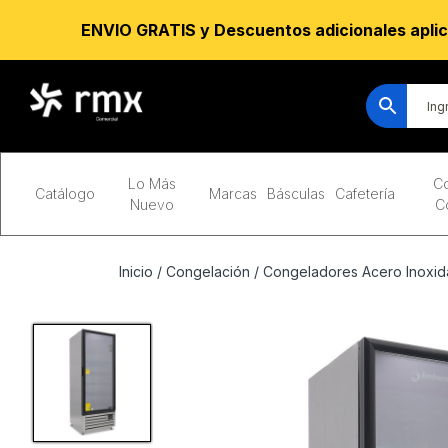
ENVIO GRATIS y Descuentos adicionales aplic
Lo Más
Co
Catálogo
Marcas
Básculas
Cafetería
Nuevo
C
Inicio
/
Congelación
/
Congeladores Acero Inoxid