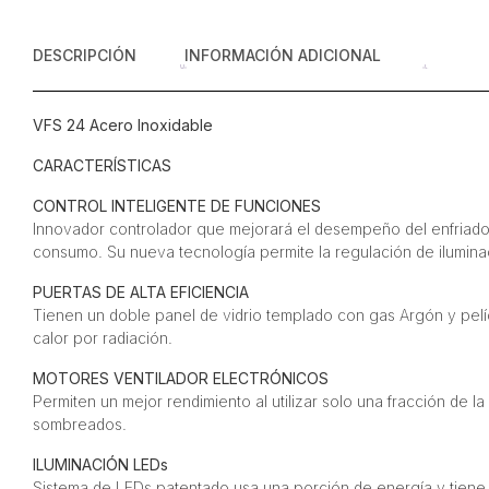
DESCRIPCIÓN
INFORMACIÓN ADICIONAL
VFS 24 Acero Inoxidable
CARACTERÍSTICAS
CONTROL INTELIGENTE DE FUNCIONES
Innovador controlador que mejorará el desempeño del enfriador
consumo. Su nueva tecnología permite la regulación de iluminac
PUERTAS DE ALTA EFICIENCIA
Tienen un doble panel de vidrio templado con gas Argón y pelíc
calor por radiación.
MOTORES VENTILADOR ELECTRÓNICOS
Permiten un mejor rendimiento al utilizar solo una fracción de 
sombreados.
ILUMINACIÓN LEDs
Sistema de LEDs patentado usa una porción de energía y tiene