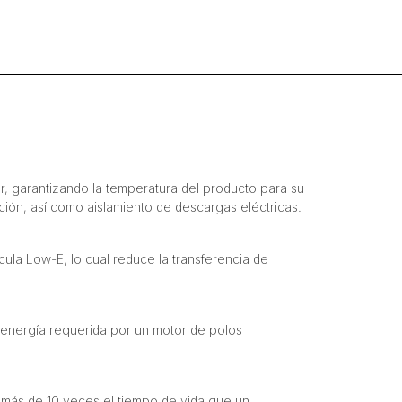
Cúbicos
cantidad
, garantizando la temperatura del producto para su
ión, así como aislamiento de descargas eléctricas.
ula Low-E, lo cual reduce la transferencia de
la energía requerida por un motor de polos
 más de 10 veces el tiempo de vida que un