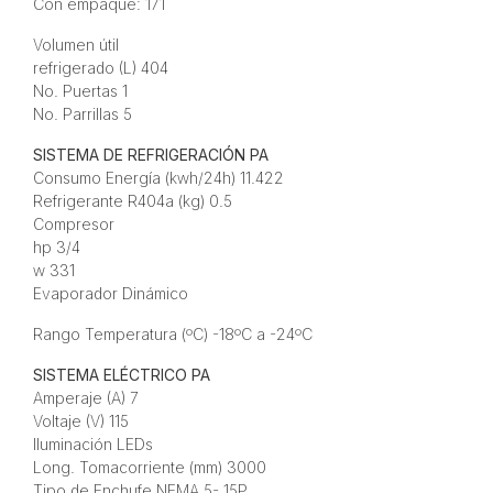
Con empaque: 171
Volumen útil
refrigerado (L) 404
No. Puertas 1
No. Parrillas 5
SISTEMA DE REFRIGERACIÓN PA
Consumo Energía (kwh/24h) 11.422
Refrigerante R404a (kg) 0.5
Compresor
hp 3/4
w 331
Evaporador Dinámico
Rango Temperatura (ºC) -18ºC a -24ºC
SISTEMA ELÉCTRICO PA
Amperaje (A) 7
Voltaje (V) 115
Iluminación LEDs
Long. Tomacorriente (mm) 3000
Tipo de Enchufe NEMA 5- 15P