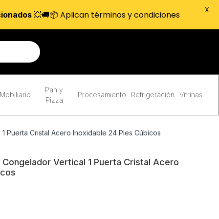
X
💥🚚📦 Aplican términos y condiciones
cionados
Pan y
Mobiliario
Procesamiento
Refrigeración
Vitrinas
Pizza
1 Puerta Cristal Acero Inoxidable 24 Pies Cúbicos
ongelador Vertical 1 Puerta Cristal Acero
icos
o