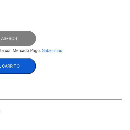
06.90.
 ASESOR
con Mercado Pago.
Saber más
ta
L CARRITO
a