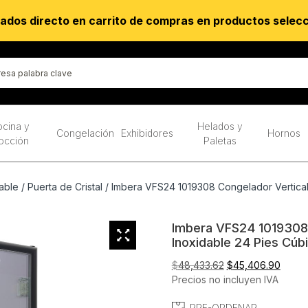
ados directo en carrito de compras en productos selec
cina y
Helados y
Congelación
Exhibidores
Hornos
occión
Paletas
able
/
Puerta de Cristal
/ Imbera VFS24 1019308 Congelador Vertical 
Imbera VFS24 1019308 C
Inoxidable 24 Pies Cúb
El
El
$
48,433.62
$
45,406.90
precio
preci
Precios no incluyen IVA
original
actual
PRE-ORDENAR
era:
es: