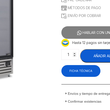
$48,433.62.
$45,4
MÉTODOS DE PAGO
ENVÍO POR COBRAR
HABLAR CON UN
Hasta 12 pagos sin tarje
Imbera
AÑADIR A
VFS24
1019308
Congelador
FICHA TÉCNICA
Vertical
1
Puerta
Cristal
Acero
Envíos y tiempo de entreg
Inoxidable
Confirmar existencias
24
Pies