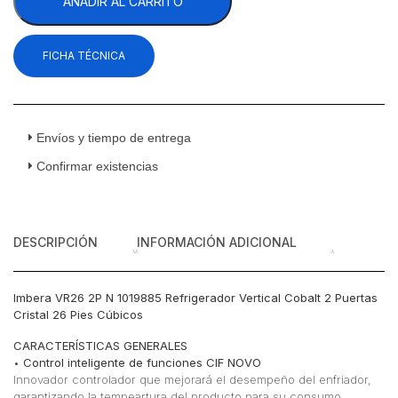
AÑADIR AL CARRITO
N
1019885
Refrigerador
FICHA TÉCNICA
Vertical
Cobalt
2
Puertas
Cristal
Envíos y tiempo de entrega
26
Confirmar existencias
Pies
Cúbicos
cantidad
DESCRIPCIÓN
INFORMACIÓN ADICIONAL
Imbera VR26 2P N 1019885 Refrigerador Vertical Cobalt 2 Puertas
Cristal 26 Pies Cúbicos
CARACTERÍSTICAS GENERALES
•
Control inteligente de funciones CIF NOVO
Innovador controlador que mejorará el desempeño del enfriador,
garantizando la tempeartura del producto para su consumo.