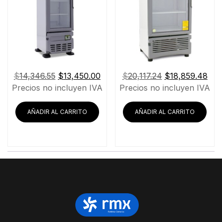
El
El
El
El
$
14,346.55
$
13,450.00
$
20,117.24
$
18,859.48
precio
precio
precio
pre
Precios no incluyen IVA
Precios no incluyen IVA
original
actual
original
act
era:
es:
era:
es:
AÑADIR AL CARRITO
AÑADIR AL CARRITO
$14,346.55.
$13,450.00.
$20,117.24.
$18