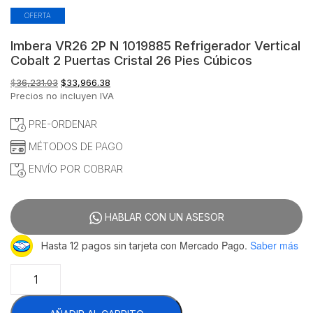
OFERTA
Imbera VR26 2P N 1019885 Refrigerador Vertical
Cobalt 2 Puertas Cristal 26 Pies Cúbicos
El
El
$
36,231.03
$
33,966.38
precio
precio
Precios no incluyen IVA
original
actual
era:
es:
PRE-ORDENAR
$36,231.03.
$33,966.38.
MÉTODOS DE PAGO
ENVÍO POR COBRAR
HABLAR CON UN ASESOR
con Mercado Pago.
Saber más
Hasta 12 pagos sin tarjeta
Imbera
VR26
2P