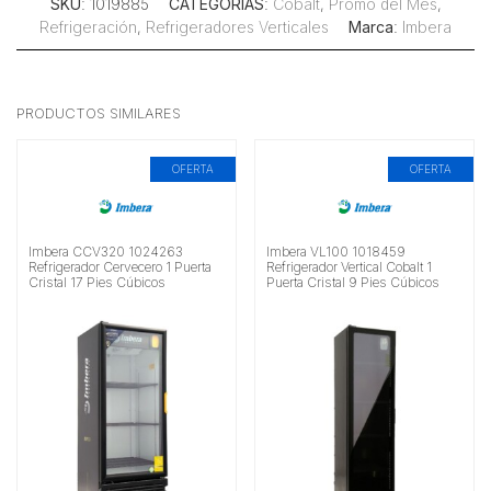
SKU
: 1019885
CATEGORÍAS
:
Cobalt
,
Promo del Mes
,
Refrigeración
,
Refrigeradores Verticales
Marca
:
Imbera
PRODUCTOS SIMILARES
OFERTA
OFERTA
Imbera CCV320 1024263
Imbera VL100 1018459
Refrigerador Cervecero 1 Puerta
Refrigerador Vertical Cobalt 1
Cristal 17 Pies Cúbicos
Puerta Cristal 9 Pies Cúbicos