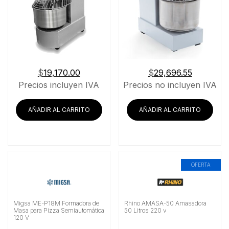
$
19,170.00
$
29,696.55
Precios incluyen IVA
Precios no incluyen IVA
AÑADIR AL CARRITO
AÑADIR AL CARRITO
OFERTA
Migsa ME-P18M Formadora de
Rhino AMASA-50 Amasadora
Masa para Pizza Semiautomática
50 Litros 220 v
120 V