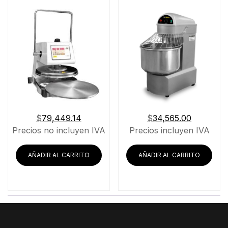
$
79,449.14
$
34,565.00
Precios no incluyen IVA
Precios incluyen IVA
AÑADIR AL CARRITO
AÑADIR AL CARRITO