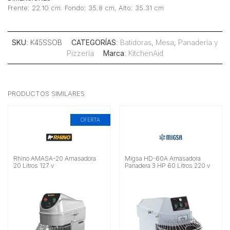
Frente: 22.10 cm. Fondo: 35.8 cm, Alto: 35.31 cm
SKU
: K45SSOB
CATEGORÍAS
:
Batidoras
,
Mesa
,
Panadería y
Pizzería
Marca
:
KitchenAid
PRODUCTOS SIMILARES
OFERTA
Rhino AMASA-20 Amasadora
Migsa HD-60A Amasadora
20 Litros 127 v
Panadera 3 HP 60 Litros 220 v