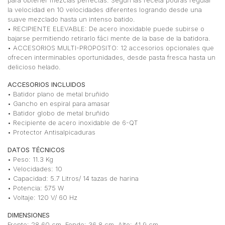
la velocidad en 10 velocidades diferentes logrando desde una
suave mezclado hasta un intenso batido.
• RECIPIENTE ELEVABLE: De acero inoxidable puede subirse o
bajarse permitiendo retirarlo fáci mente de la base de la batidora.
• ACCESORIOS MULTI-PROPOSITO: 12 accesorios opcionales que
ofrecen interminables oportunidades, desde pasta fresca hasta un
delicioso helado.
ACCESORIOS INCLUIDOS
• Batidor plano de metal bruñido
• Gancho en espiral para amasar
• Batidor globo de metal bruñido
• Recipiente de acero inoxidable de 6-QT
• Protector Antisalpicaduras
DATOS TÉCNICOS
• Peso: 11.3 Kg
• Velocidades: 10
• Capacidad: 5.7 Litros/ 14 tazas de harina
• Potencia: 575 W
• Voltaje: 120 V/ 60 Hz
DIMENSIONES
Frente: 28.60 cm. Fondo: 36.8 cm, Alto: 41.9 cm