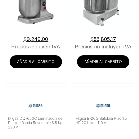
$
9,249.00
$
56,805.17
Precios incluyen IVA
Precios no incluyen IVA
AÑADIR AL CARRITO
AÑADIR AL CARRITO
Migsa DQ-650C Laminadora de
Migsa B-20G Batidora Piso 1.5
Piso de Banda Reversible 6.5 Kg
HP 20 Litros 110 v
220 v