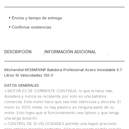
Envíos y tiempo de entrega
Confirmar existencias
DESCRIPCIÓN
INFORMACIÓN ADICIONAL
KitchenAid KP26M1XNP Batidora Profesional Acero Inoxidable 5.7
Litros 10 Velocidades 120 V
DATOS GENERALES
• MOTOR ES DE CORRIENTE CONTINUA: lo que la hace más
duradera y nunca se recalienta, por esto es una batidora
comercial. Este motor hace que sea más silenciosa y discreta. El
motor es 100% metal, no hay plastico en ninguna parte de su
motor. Esto logra que el funcionamiento sea óptimo y que tenga
una larga duracón.
• CONTROL DE 10 VELOCIDADES permite una mayor precisión
para obtener mezclas perfectas. Ségun las receta podrás regular