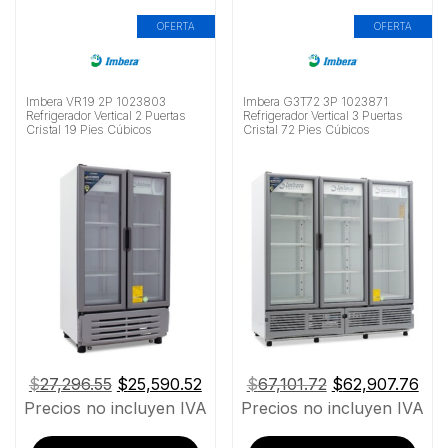
OFERTA
OFERTA
Imbera VR19 2P 1023803
Imbera G3T72 3P 1023871
Refrigerador Vertical 2 Puertas
Refrigerador Vertical 3 Puertas
Cristal 19 Pies Cúbicos
Cristal 72 Pies Cúbicos
El
El
El
El
$
27,296.55
$
25,590.52
$
67,101.72
$
62,907.76
precio
precio
precio
pre
Precios no incluyen IVA
Precios no incluyen IVA
original
actual
original
act