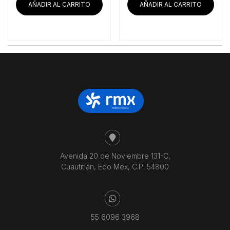
era:
es:
era:
es:
AÑADIR AL CARRITO
AÑADIR AL CARRITO
$27,296.55.
$25,590.52.
$67,101.72.
$62
Avenida 20 de Noviembre 131-C,
Cuautitlán, Edo Mex, C.P. 54800
55 6096 3968