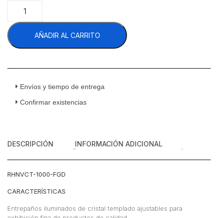
Masser
RHNVCT-
1000-
AÑADIR AL CARRITO
FGD
Vitrina
Pastelera
Cristal
Curvo
Full
Envíos y tiempo de entrega
Glass
Confirmar existencias
Doble
Curva
Entrepaños
Cristal
DESCRIPCIÓN
INFORMACIÓN ADICIONAL
Templado
100
cm
RHNVCT-1000-FGD
cantidad
CARACTERÍSTICAS
Entrepaños iluminados de cristal templado ajustables para
exhibición fina de productos de calidad.