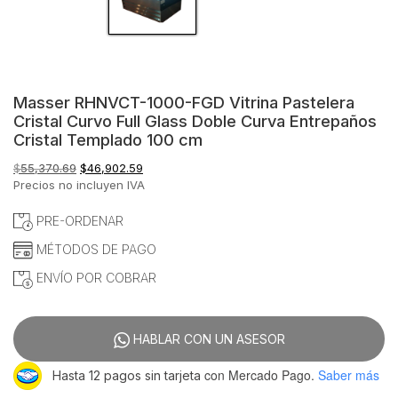
Masser RHNVCT-1000-FGD Vitrina Pastelera
Cristal Curvo Full Glass Doble Curva Entrepaños
Cristal Templado 100 cm
El
El
$
55,370.69
$
46,902.59
precio
precio
Precios no incluyen IVA
original
actual
era:
es:
PRE-ORDENAR
$55,370.69.
$46,902.59.
MÉTODOS DE PAGO
ENVÍO POR COBRAR
HABLAR CON UN ASESOR
con Mercado Pago.
Saber más
Hasta 12 pagos sin tarjeta