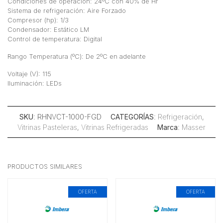
Condiciones de operación: 24ºC con 40% de Hr
Sistema de refrigeración: Aire Forzado
Compresor (hp): 1/3
Condensador: Estático LM
Control de temperatura: Digital
Rango Temperatura (ºC): De 2ºC en adelante
Voltaje (V): 115
Iluminación: LEDs
SKU
: RHNVCT-1000-FGD
CATEGORÍAS
:
Refrigeración
,
Vitrinas Pasteleras
,
Vitrinas Refrigeradas
Marca
:
Masser
PRODUCTOS SIMILARES
OFERTA
OFERTA