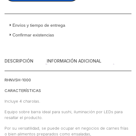
Sushi
Cristal
Curvo
Para
Envíos y tiempo de entrega
4
Confirmar existencias
insertos
114
cm
cantidad
DESCRIPCIÓN
INFORMACIÓN ADICIONAL
RHNVSH-1000
CARACTERÍSTICAS
Incluye 4 charolas.
Equipo sobre barra ideal para sushi, iluminación por LEDs para
resaltar el producto.
Por su versatilidad, se puede ocupar en negocios de carnes frías
o bien alimentos preparados como ensaladas,