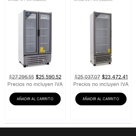
El
El
El
El
$
27,296.55
$
25,590.52
$
25,037.07
$
23,472.41
precio
precio
precio
pre
Precios no incluyen IVA
Precios no incluyen IVA
original
actual
original
act
era:
es:
era:
es:
AÑADIR AL CARRITO
AÑADIR AL CARRITO
$27,296.55.
$25,590.52.
$25,037.07.
$23