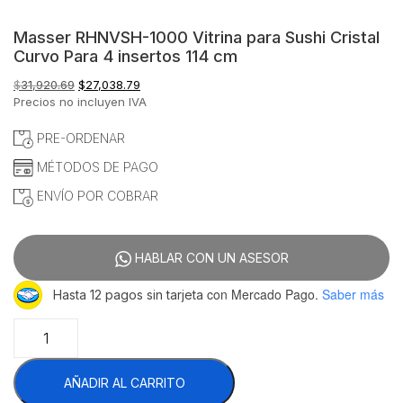
Masser RHNVSH-1000 Vitrina para Sushi Cristal
Curvo Para 4 insertos 114 cm
El
El
$
31,920.69
$
27,038.79
precio
precio
Precios no incluyen IVA
original
actual
era:
es:
PRE-ORDENAR
$31,920.69.
$27,038.79.
MÉTODOS DE PAGO
ENVÍO POR COBRAR
HABLAR CON UN ASESOR
con Mercado Pago.
Saber más
Hasta 12 pagos sin tarjeta
Masser
RHNVSH-
1000
AÑADIR AL CARRITO
Vitrina
para