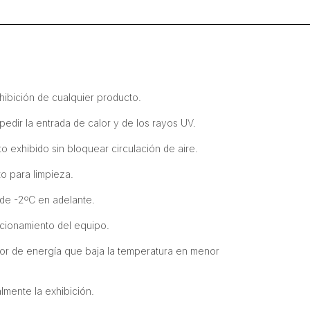
cantidad
xhibición de cualquier producto.
dir la entrada de calor y de los rayos UV.
o exhibido sin bloquear circulación de aire.
to para limpieza.
de -2ºC en adelante.
ncionamiento del equipo.
dor de energía que baja la temperatura en menor
lmente la exhibición.