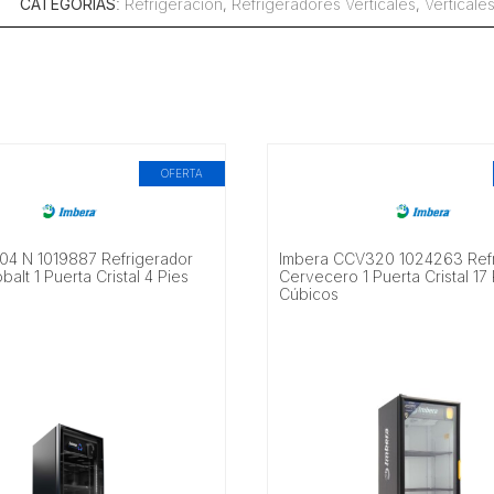
CATEGORÍAS
:
Refrigeración
,
Refrigeradores Verticales
,
Verticale
OFERTA
04 N 1019887 Refrigerador
Imbera CCV320 1024263 Refr
balt 1 Puerta Cristal 4 Pies
Cervecero 1 Puerta Cristal 17
Cúbicos