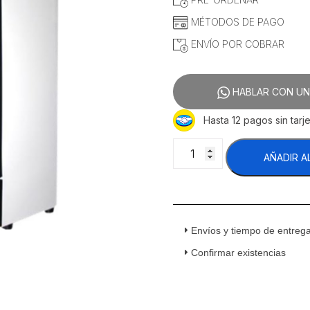
$43,862.07.
$37,154.
MÉTODOS DE PAGO
ENVÍO POR COBRAR
HABLAR CON UN
Hasta 12 pagos sin tarje
Masser
AÑADIR A
VBL-
600
2P
Refrigerador
Vertical
Envíos y tiempo de entreg
2
Puertas
Confirmar existencias
Cristal
36
Pies
Cúbicos