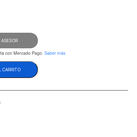
31.
 ASESOR
con Mercado Pago.
Saber más
ta
L CARRITO
a