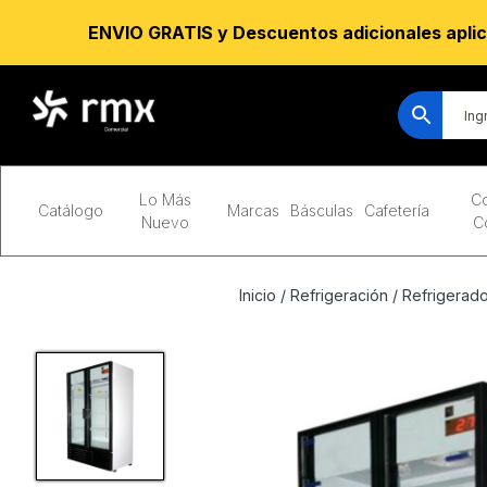
ENVIO GRATIS y Descuentos adicionales aplic
Lo Más
Co
Catálogo
Marcas
Básculas
Cafetería
Nuevo
C
Inicio
/
Refrigeración
/
Refrigerado