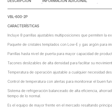
DESCRIPCIÓN
INFORMACIÓN ADICIONAL
VBL-600-2P
CARACTERÍSTICAS
Incluye 8 parrillas ajustables multiposiciones que permiten la e
Paquete de cristales templados con Low-E y gas argón para impe
Parrillas hasta nivel de puerta para mayor capacidad de product
Tacones deslizables de alta densidad para facilitar su movimien
Temperatura de operación ajustable a cualquier necesidad des
Control de temperatura con alertas para monitorear el buen fu
Sistema de refrigeración balanceado de alta eficiencia, ahorra
tiempo de lo normal.
Es el equipo de mayor frente en el mercado resaltando principa