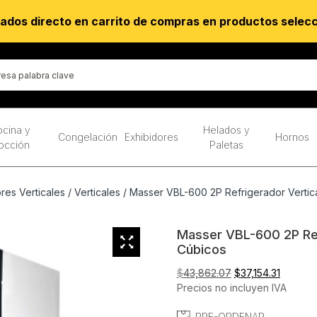
ados directo en carrito de compras en productos selec
cina y
Helados y
Congelación
Exhibidores
Hornos
occión
Paletas
res Verticales
/
Verticales
/ Masser VBL-600 2P Refrigerador Vertical
Masser VBL-600 2P Refr
Cúbicos
El
El
$
43,862.07
$
37,154.31
precio
precio
Precios no incluyen IVA
original
actual
PRE-ORDENAR
era:
es: