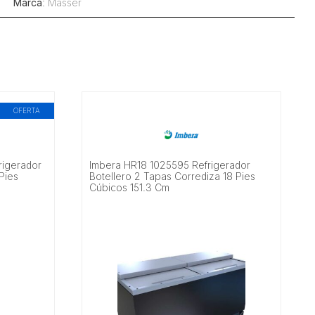
s
Marca
:
Masser
OFERTA
igerador
Imbera HR18 1025595 Refrigerador
 Pies
Botellero 2 Tapas Corrediza 18 Pies
Cúbicos 151.3 Cm