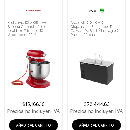
KitchenAid KSM8990ER
Asber ADDC-68 HC
Batidora Comercial Acero
Dispensador Refrigerado De
Inoxidable 7.6 Litros 10
Cerveza De Barril Vinil Negro 2
Velocidades 120 V
Puertas Sólidas
$
15,168.10
$
72,444.83
Precios no incluyen IVA
Precios no incluyen IVA
AÑADIR AL CARRITO
AÑADIR AL CARRITO