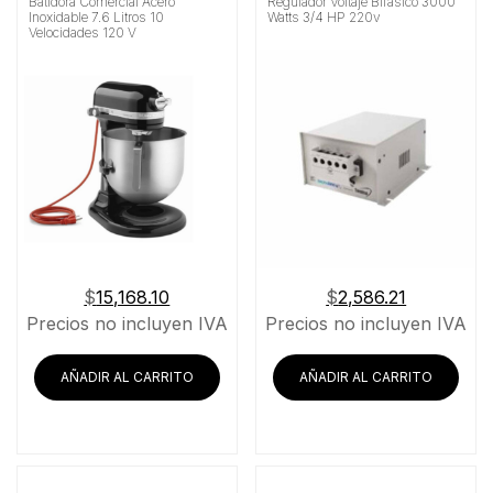
Batidora Comercial Acero
Regulador Voltaje Bifásico 3000
Inoxidable 7.6 Litros 10
Watts 3/4 HP 220v
Velocidades 120 V
$
15,168.10
$
2,586.21
Precios no incluyen IVA
Precios no incluyen IVA
AÑADIR AL CARRITO
AÑADIR AL CARRITO