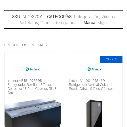
SKU
: ARC-370Y
CATEGORÍAS
:
Refrigeración
,
Vitrinas
Pasteleras
,
Vitrinas Refrigeradas
Marca
:
Migsa
PRODUCTOS SIMILARES
OFERTA
Imbera HR18 1025595
Imbera VL100 1018459
Refrigerador Botellero 2 Tapas
Refrigerador Vertical Cobalt 1
Corrediza 18 Pies Cúbicos 151.3
Puerta Cristal 9 Pies Cúbicos
Cm