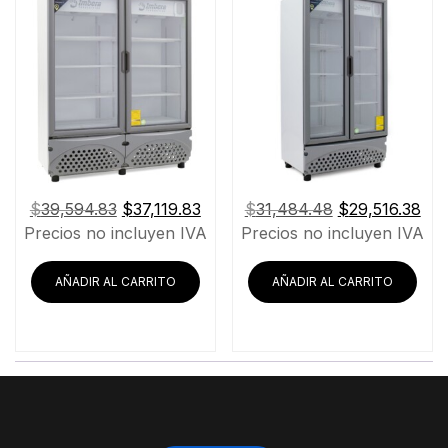
El
El
El
El
$
39,594.83
$
37,119.83
$
31,484.48
$
29,516.38
precio
precio
precio
pre
Precios no incluyen IVA
Precios no incluyen IVA
original
actual
original
act
era:
es:
era:
es:
AÑADIR AL CARRITO
AÑADIR AL CARRITO
$39,594.83.
$37,119.83.
$31,484.48.
$29