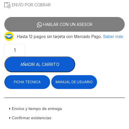
ENVÍO POR COBRAR
HABLAR CON UN ASESOR
con Mercado Pago.
Saber más
Hasta 12 pagos sin tarjeta
Migsa
ARC-
370Y
AÑADIR AL CARRITO
Vitrina
Refrigerada
De
FICHA TÉCNICA
MANUAL DE USUARIO
Piso
Cristal
Curvo
Acero
Inoxidable
Envíos y tiempo de entrega
121.5
Confirmar existencias
cm
cantidad