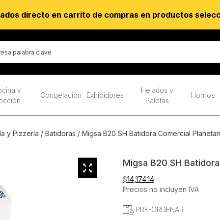
ados directo en carrito de compras en productos selec
cina y
Helados y
Congelación
Exhibidores
Hornos
occión
Paletas
a y Pizzería
/
Batidoras
/ Migsa B20 SH Batidora Comercial Planetaria
Migsa B20 SH Batidora 
$
14,174.14
Precios no incluyen IVA
PRE-ORDENAR