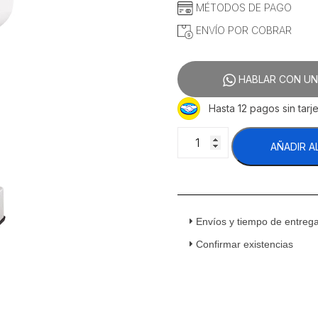
MÉTODOS DE PAGO
ENVÍO POR COBRAR
HABLAR CON UN
Hasta 12 pagos sin tarje
Migsa
AÑADIR A
B20
SH
Batidora
Comercial
Planetaria
Envíos y tiempo de entreg
20
Litros
Confirmar existencias
110
v
cantidad