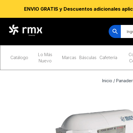
ENVIO GRATIS y Descuentos adicionales aplic
Lo Más
Co
Catálogo
Marcas
Básculas
Cafetería
Nuevo
C
Inicio
/
Panaderí