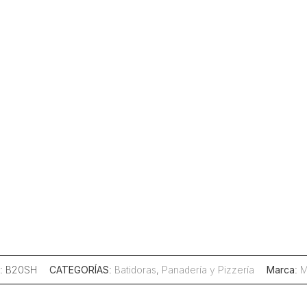
: B20SH
CATEGORÍAS
:
Batidoras
,
Panadería y Pizzería
Marca
:
M