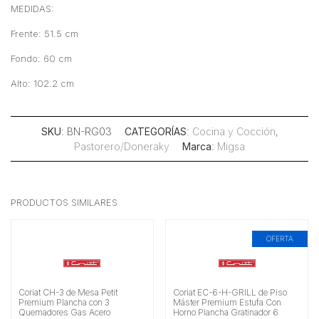
MEDIDAS:
Frente: 51.5 cm
Fondo: 60 cm
Alto: 102.2 cm
SKU
: BN-RG03
CATEGORÍAS
:
Cocina y Cocción
,
Pastorero/Doneraky
Marca
:
Migsa
PRODUCTOS SIMILARES
OFERTA
Coriat CH-3 de Mesa Petit
Coriat EC-6-H-GRILL de Piso
Premium Plancha con 3
Máster Premium Estufa Con
Quemadores Gas Acero
Horno Plancha Gratinador 6