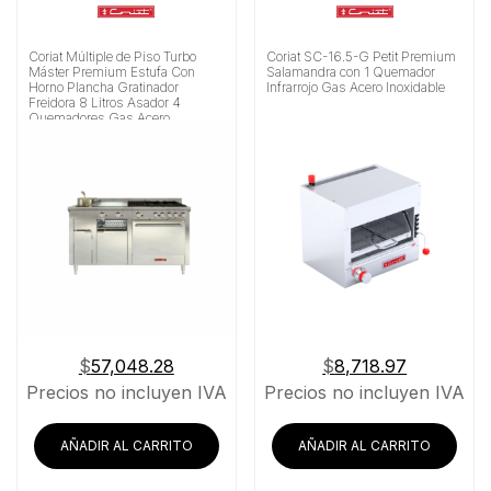
Coriat Múltiple de Piso Turbo
Coriat SC-16.5-G Petit Premium
Máster Premium Estufa Con
Salamandra con 1 Quemador
Horno Plancha Gratinador
Infrarrojo Gas Acero Inoxidable
Freidora 8 Litros Asador 4
Quemadores Gas Acero
Inoxidable
$
57,048.28
$
8,718.97
Precios no incluyen IVA
Precios no incluyen IVA
AÑADIR AL CARRITO
AÑADIR AL CARRITO