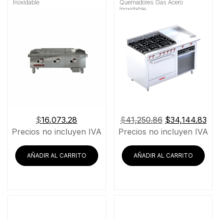
Inoxidable
Quemadores Gas Acero
Inoxidable
El
El
$
16,073.28
$
41,250.86
$
34,144.83
precio
pre
Precios no incluyen IVA
Precios no incluyen IVA
original
act
era:
es:
AÑADIR AL CARRITO
AÑADIR AL CARRITO
$41,250.86.
$34