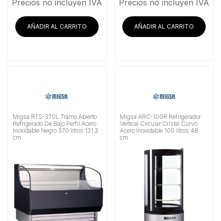
Precios no incluyen IVA
Precios no incluyen IVA
AÑADIR AL CARRITO
AÑADIR AL CARRITO
Migsa RTS-370L Tramo Abierto
Migsa ARC-100R Refrigerador
Refrigerado De Bajo Perfil Acero
Vertical Circular Cristal Curvo
Inoxidable Negro 370 litros 131.3
Acero Inoxidable 100 litros 48
cm
cm