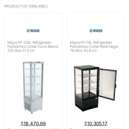
PRODUCTOS SIMILARES
Migsa RT-235L Refrigerador
Migsa RT-78L Refrigerador
Panorámico Cristal Curvo Blanco
Panorámico Cristal Recto Negro
235 litros 51.5 cm
78 litros 42.8 cm
$
18,470.69
$
10,305.17