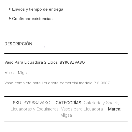
cantidad
Envíos y tiempo de entrega
Confirmar existencias
DESCRIPCIÓN
Vaso Para Licuadora 2 Litros. BY968ZVASO.
Marca: Migsa
Vaso completo para licuadora comercial modelo BY-968Z
SKU
: BY968ZVASO
CATEGORÍAS
:
Cafetería y Snack
,
Licuadoras y Esquimeras
,
Vasos para Licuadora
Marca
:
Migsa