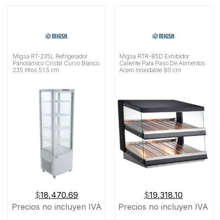
Migsa RT-235L Refrigerador
Migsa RTR-85D Exhibidor
Panorámico Cristal Curvo Blanco
Caliente Para Paso De Alimentos
235 litros 51.5 cm
Acero Inoxidable 80 cm
$
18,470.69
$
19,318.10
Precios no incluyen IVA
Precios no incluyen IVA