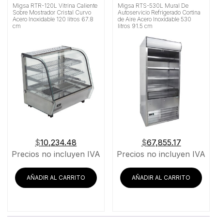
Migsa RTR-120L Vitrina Caliente
Migsa RTS-530L Mural De
Sobre Mostrador Cristal Curvo
Autoservicio Refrigerado Cortina
Acero Inoxidable 120 litros 67.8
de Aire Acero Inoxidable 530
cm
litros 91.5 cm
$
10,234.48
$
67,855.17
Precios no incluyen IVA
Precios no incluyen IVA
AÑADIR AL CARRITO
AÑADIR AL CARRITO