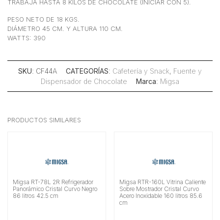
TRABAJA HASTA 8 KILOS DE CHOCOLATE (INICIAR CON 5).
PESO NETO DE 18 KGS.
DIÁMETRO 45 CM. Y ALTURA 110 CM.
WATTS: 390
SKU
: CF44A
CATEGORÍAS
:
Cafetería y Snack
,
Fuente y
Dispensador de Chocolate
Marca
:
Migsa
PRODUCTOS SIMILARES
Migsa RT-78L 2R Refrigerador
Migsa RTR-160L Vitrina Caliente
Panorámico Cristal Curvo Negro
Sobre Mostrador Cristal Curvo
86 litros 42.5 cm
Acero Inoxidable 160 litros 85.6
cm