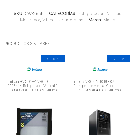
SKU
: CW-295R
CATEGORÍAS
:
Refrigeración
,
Vitrinas
Mostrador
,
Vitrinas Refrigeradas
Marca
:
Migsa
PRODUCTOS SIMILARES
OFERTA
OFERTA
Imbera BVC01-E1 VR0.9
Imbera VR04 N 1019887
1016414 Refrigerador Vertical 1
Refrigerador Vertical Cobalt 1
Puerta Cristal 0.9 Pies Cúbicos
Puerta Cristal 4 Pies Cúbicos