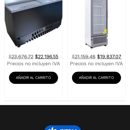
El
El
El
El
$
23,676.72
$
22,196.55
$
21,159.48
$
19,837.07
precio
precio
precio
pre
Precios no incluyen IVA
Precios no incluyen IVA
original
actual
original
actu
era:
es:
era:
es:
AÑADIR AL CARRITO
AÑADIR AL CARRITO
$23,676.72.
$22,196.55.
$21,159.48.
$19