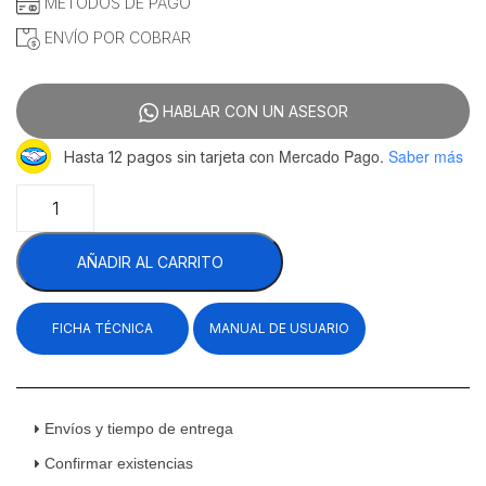
MÉTODOS DE PAGO
ENVÍO POR COBRAR
HABLAR CON UN ASESOR
con Mercado Pago.
Saber más
Hasta 12 pagos sin tarjeta
Migsa
CW-
295R
AÑADIR AL CARRITO
Vitrina
Refrigerada
Cristal
FICHA TÉCNICA
MANUAL DE USUARIO
Curvo
363
Litros
152
Cm
Envíos y tiempo de entrega
cantidad
Confirmar existencias