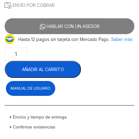
ENVÍO POR COBRAR
HABLAR CON UN ASESOR
con Mercado Pago.
Saber más
Hasta 12 pagos sin tarjeta
Migsa
FJ-
16
AÑADIR AL CARRITO
Horno
Fermentador
De
MANUAL DE USUARIO
Pan
Vertical
16
Charolas
40
Envíos y tiempo de entrega
x
Confirmar existencias
60
Cm