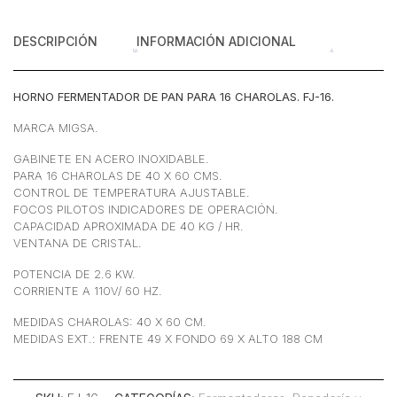
Acero
Inoxidable
DESCRIPCIÓN
INFORMACIÓN ADICIONAL
110
v
cantidad
HORNO FERMENTADOR DE PAN PARA 16 CHAROLAS. FJ-16.
MARCA MIGSA.
GABINETE EN ACERO INOXIDABLE.
PARA 16 CHAROLAS DE 40 X 60 CMS.
CONTROL DE TEMPERATURA AJUSTABLE.
FOCOS PILOTOS INDICADORES DE OPERACIÓN.
CAPACIDAD APROXIMADA DE 40 KG / HR.
VENTANA DE CRISTAL.
POTENCIA DE 2.6 KW.
CORRIENTE A 110V/ 60 HZ.
MEDIDAS CHAROLAS: 40 X 60 CM.
MEDIDAS EXT.: FRENTE 49 X FONDO 69 X ALTO 188 CM