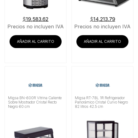
$
19,583.62
$
14,213.79
Precios no incluyen IVA
Precios no incluyen IVA
AÑADIR AL CARRITO
AÑADIR AL CARRITO
Migsa BN-600R Vitrina Caliente
Migsa RT-78L 1R Refrigerador
Sobre Mostrador Cristal Recto
Panorámico Cristal Curvo Negro
Negro 60 cm
82 litros 42.5 cm