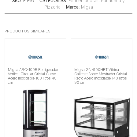
SKU
: FJ-16
CATEGORÍAS
:
Fermentadoras
,
Panadería y
Pizzería
Marca
:
Migsa
PRODUCTOS SIMILARES
Migsa ARC-100R Refrigerador
Migsa GN-900HRT Vitrina
Vertical Circular Cristal Curvo
Caliente Sobre Mostrador Cristal
Acero Inoxidable 100 litros 48
Recto Acero Inoxidable 140 litros
cm
90 cm