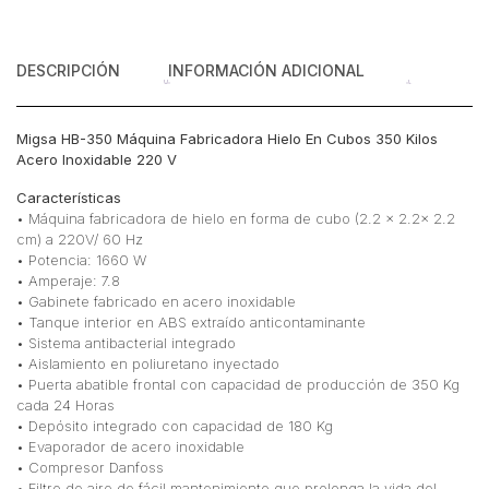
V
cantidad
DESCRIPCIÓN
INFORMACIÓN ADICIONAL
Migsa HB-350 Máquina Fabricadora Hielo En Cubos 350 Kilos
Acero Inoxidable 220 V
Características
• Máquina fabricadora de hielo en forma de cubo (2.2 x 2.2x 2.2
cm) a 220V/ 60 Hz
• Potencia: 1660 W
• Amperaje: 7.8
• Gabinete fabricado en acero inoxidable
• Tanque interior en ABS extraído anticontaminante
• Sistema antibacterial integrado
• Aislamiento en poliuretano inyectado
• Puerta abatible frontal con capacidad de producción de 350 Kg
cada 24 Horas
• Depósito integrado con capacidad de 180 Kg
• Evaporador de acero inoxidable
• Compresor Danfoss
• Filtro de aire de fácil mantenimiento que prolonga la vida del