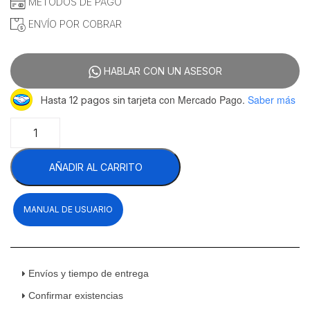
MÉTODOS DE PAGO
ENVÍO POR COBRAR
HABLAR CON UN ASESOR
con Mercado Pago.
Saber más
Hasta 12 pagos sin tarjeta
Migsa
HB-
350
AÑADIR AL CARRITO
Máquina
Fabricadora
Hielo
MANUAL DE USUARIO
En
Cubos
350
Kilos
Acero
Envíos y tiempo de entrega
Inoxidable
Confirmar existencias
220