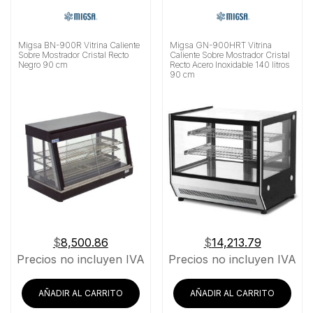
Migsa BN-900R Vitrina Caliente
Migsa GN-900HRT Vitrina
Sobre Mostrador Cristal Recto
Caliente Sobre Mostrador Cristal
Negro 90 cm
Recto Acero Inoxidable 140 litros
90 cm
$
8,500.86
$
14,213.79
Precios no incluyen IVA
Precios no incluyen IVA
AÑADIR AL CARRITO
AÑADIR AL CARRITO