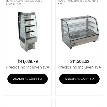
de Aire Acero Inoxidable 250
Acero Inoxidable 160 litros 85.6
litros 61 cm
cm
$
41,638.79
$
11,508.62
Precios no incluyen IVA
Precios no incluyen IVA
AÑADIR AL CARRITO
AÑADIR AL CARRITO