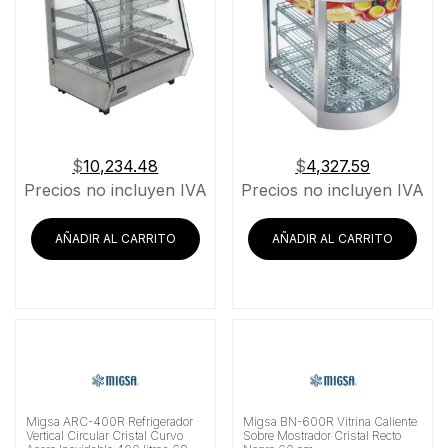
$
10,234.48
$
4,327.59
Precios no incluyen IVA
Precios no incluyen IVA
AÑADIR AL CARRITO
AÑADIR AL CARRITO
Migsa ARC-400R Refrigerador
Migsa BN-600R Vitrina Caliente
Vertical Circular Cristal Curvo
Sobre Mostrador Cristal Recto