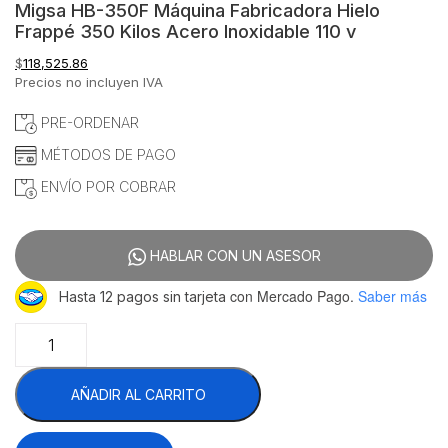
Migsa HB-350F Máquina Fabricadora Hielo
Frappé 350 Kilos Acero Inoxidable 110 v
$
118,525.86
Precios no incluyen IVA
PRE-ORDENAR
MÉTODOS DE PAGO
ENVÍO POR COBRAR
HABLAR CON UN ASESOR
con Mercado Pago.
Saber más
Hasta 12 pagos sin tarjeta
Migsa
HB-
350F
AÑADIR AL CARRITO
Máquina
Fabricadora
Hielo