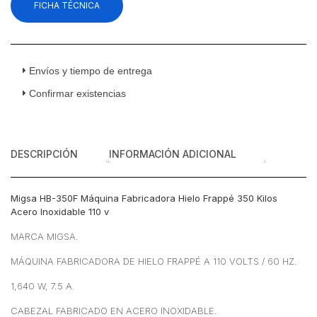
FICHA TÉCNICA
Frappé
350
Kilos
Acero
Inoxidable
Envíos y tiempo de entrega
110
Confirmar existencias
v
cantidad
DESCRIPCIÓN
INFORMACIÓN ADICIONAL
Migsa HB-350F Máquina Fabricadora Hielo Frappé 350 Kilos
Acero Inoxidable 110 v
MARCA MIGSA.
MÁQUINA FABRICADORA DE HIELO FRAPPÉ A 110 VOLTS / 60 HZ.
1,640 W, 7.5 A.
CABEZAL FABRICADO EN ACERO INOXIDABLE.