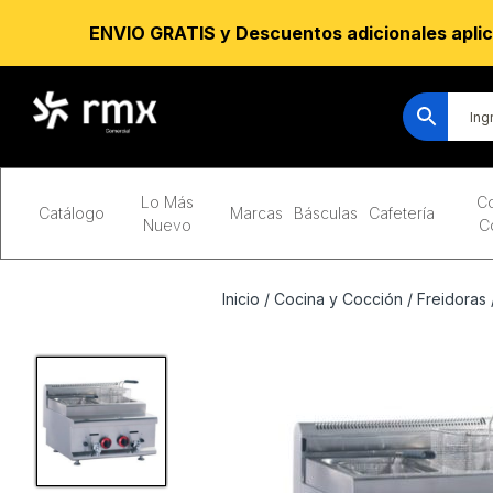
ENVIO GRATIS y Descuentos adicionales aplic
Lo Más
Co
Catálogo
Marcas
Básculas
Cafetería
Nuevo
C
Inicio
/
Cocina y Cocción
/
Freidoras