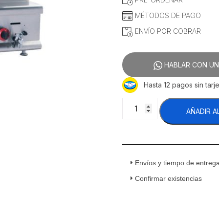
MÉTODOS DE PAGO
ENVÍO POR COBRAR
HABLAR CON UN
Hasta 12 pagos sin tarje
Migsa
AÑADIR A
HGR-
608
Freidora
a
Gas
Envíos y tiempo de entreg
2
Tinas
Confirmar existencias
2
Canastillas
Acero
Inoxidable