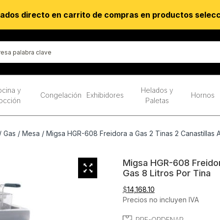
ados directo en carrito de compras en productos selec
cina y
Helados y
Congelación
Exhibidores
Hornos
occión
Paletas
/
Gas
/
Mesa
/ Migsa HGR-608 Freidora a Gas 2 Tinas 2 Canastillas A
Migsa HGR-608 Freidora
Gas 8 Litros Por Tina
$
14,168.10
Precios no incluyen IVA
PRE-ORDENAR