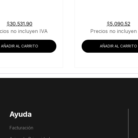
$
30,531.90
$
5,090.52
cios no incluyen IVA
Precios no incluyen
AÑADIR AL CARRITO
AÑADIR AL CARRITO
Ayuda
Facturación