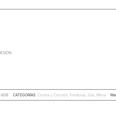
Gas
8
Litros
Por
Tina
cantidad
RESIÓN
R-608
CATEGORÍAS
:
Cocina y Cocción
,
Freidoras
,
Gas
,
Mesa
Ma