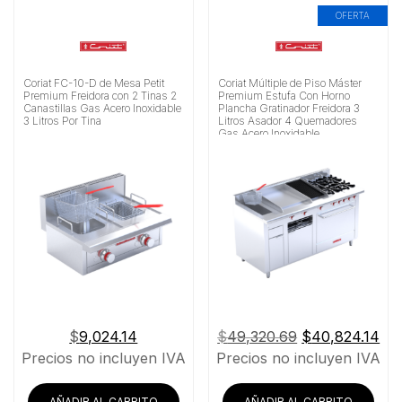
OFERTA
Coriat FC-10-D de Mesa Petit
Coriat Múltiple de Piso Máster
Premium Freidora con 2 Tinas 2
Premium Estufa Con Horno
Canastillas Gas Acero Inoxidable
Plancha Gratinador Freidora 3
3 Litros Por Tina
Litros Asador 4 Quemadores
Gas Acero Inoxidable
El
El
$
9,024.14
$
49,320.69
$
40,824.14
precio
pre
Precios no incluyen IVA
Precios no incluyen IVA
original
act
era:
es:
AÑADIR AL CARRITO
AÑADIR AL CARRITO