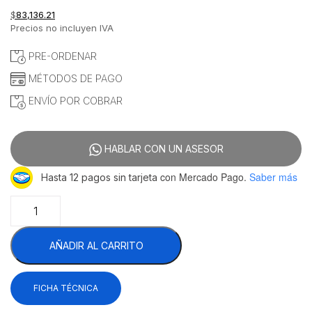
$
83,136.21
Precios no incluyen IVA
PRE-ORDENAR
MÉTODOS DE PAGO
ENVÍO POR COBRAR
HABLAR CON UN ASESOR
con Mercado Pago.
Saber más
Hasta 12 pagos sin tarjeta
Migsa
HW-
22-
AÑADIR AL CARRITO
21
Carro
Calentón
FICHA TÉCNICA
Eléctrico
22