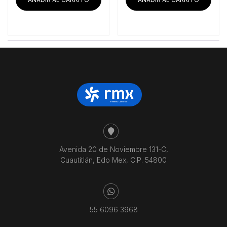
$49,320.69.
$40
Avenida 20 de Noviembre 131-C,
Cuautitlán, Edo Mex, C.P. 54800
55 6096 3968