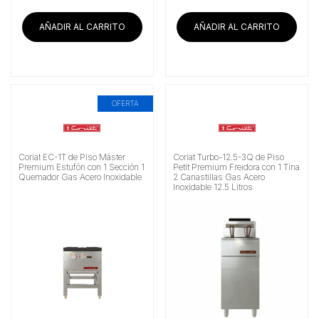
AÑADIR AL CARRITO
AÑADIR AL CARRITO
OFERTA
Coriat EC-1T de Piso Máster
Coriat Turbo-12.5-3Q de Piso
Premium Estufón con 1 Sección 1
Petit Premium Freidora con 1 Tina
Quemador Gas Acero Inoxidable
2 Canastillas Gas Acero
Inoxidable 12.5 Litros