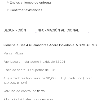
Quemadores
Envíos y tiempo de entrega
Acero
Confirmar existencias
Inoxidable
cantidad
DESCRIPCIÓN
INFORMACIÓN ADICIONAL
Plancha a Gas 4 Quemadores Acero Inoxidable. MGRG-48-MG.
Marca: Migsa
Fabricada en total acero inoxidable SS201
Placa de acero CR superior de 3/4″
4 Quemadores tipo flauta de 30,000 BTU/H cada uno (Total:
120,000 BTU/H)
Válvulas de control de flama
Pilotos individuales por quemador