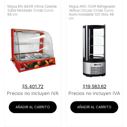
Migsa BN-660R Vitrina Caliente
Migsa ARC-100R Refrigerador
Sobre Mostrador Cristal Curvo
Vertical Circular Cristal Curvo
66 cm
Acero Inoxidable 100 litros 48
cm
$
5,401.72
$
19,583.62
Precios no incluyen IVA
Precios no incluyen IVA
AÑADIR AL CARRITO
AÑADIR AL CARRITO