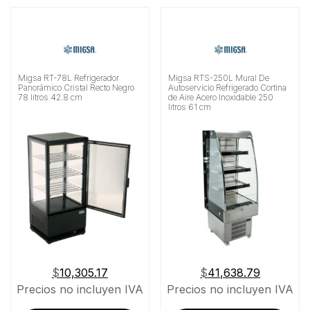
Migsa RT-78L Refrigerador
Migsa RTS-250L Mural De
Panorámico Cristal Recto Negro
Autoservicio Refrigerado Cortina
78 litros 42.8 cm
de Aire Acero Inoxidable 250
litros 61 cm
$
10,305.17
$
41,638.79
Precios no incluyen IVA
Precios no incluyen IVA