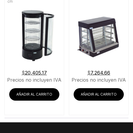
cm
$
20,405.17
$
7,264.66
Precios no incluyen IVA
Precios no incluyen IVA
AÑADIR AL CARRITO
AÑADIR AL CARRITO