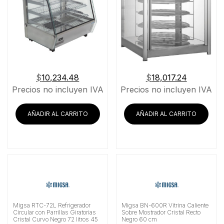
$
10,234.48
$
18,017.24
Precios no incluyen IVA
Precios no incluyen IVA
AÑADIR AL CARRITO
AÑADIR AL CARRITO
Migsa RTC-72L Refrigerador
Migsa BN-600R Vitrina Caliente
Circular con Parrillas Giratorias
Sobre Mostrador Cristal Recto
Cristal Curvo Negro 72 litros 45
Negro 60 cm