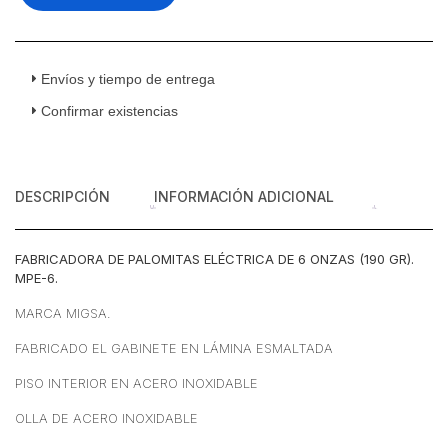
De
6
Onzas
(190
Envíos y tiempo de entrega
gr)
Confirmar existencias
Acero
Inoxidable
120
v
DESCRIPCIÓN
INFORMACIÓN ADICIONAL
cantidad
FABRICADORA DE PALOMITAS ELÉCTRICA DE 6 ONZAS (190 GR).
MPE-6.
MARCA MIGSA.
FABRICADO EL GABINETE EN LÁMINA ESMALTADA
PISO INTERIOR EN ACERO INOXIDABLE
OLLA DE ACERO INOXIDABLE