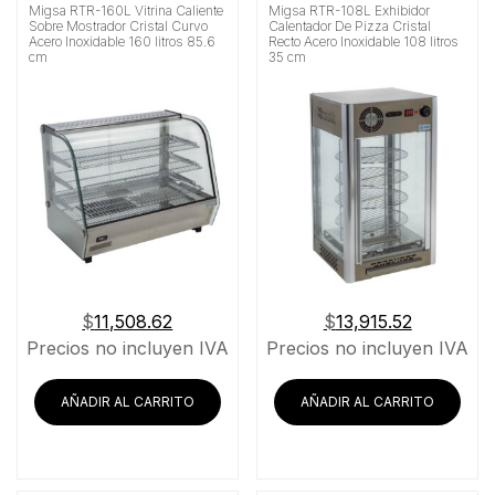
Migsa RTR-160L Vitrina Caliente
Migsa RTR-108L Exhibidor
Sobre Mostrador Cristal Curvo
Calentador De Pizza Cristal
Acero Inoxidable 160 litros 85.6
Recto Acero Inoxidable 108 litros
cm
35 cm
$
11,508.62
$
13,915.52
Precios no incluyen IVA
Precios no incluyen IVA
AÑADIR AL CARRITO
AÑADIR AL CARRITO