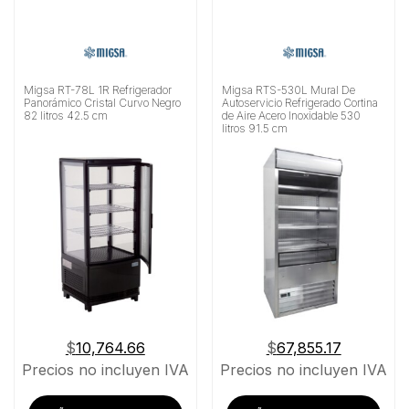
Migsa RT-78L 1R Refrigerador
Migsa RTS-530L Mural De
Panorámico Cristal Curvo Negro
Autoservicio Refrigerado Cortina
82 litros 42.5 cm
de Aire Acero Inoxidable 530
litros 91.5 cm
$
10,764.66
$
67,855.17
Precios no incluyen IVA
Precios no incluyen IVA