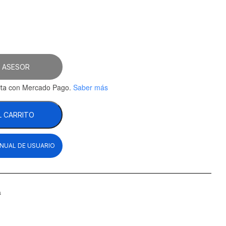
 ASESOR
con Mercado Pago.
Saber más
ta
L CARRITO
NUAL DE USUARIO
a