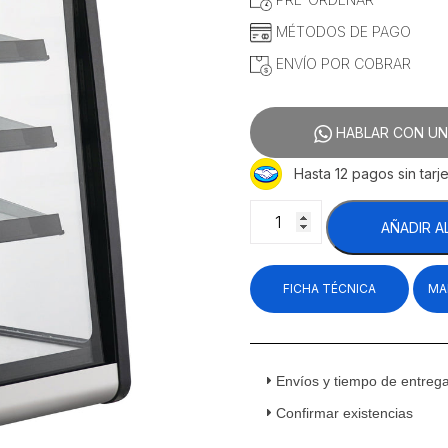
MÉTODOS DE PAGO
ENVÍO POR COBRAR
HABLAR CON UN
Hasta 12 pagos sin tarje
Migsa
AÑADIR A
RTW-
129L
Vitrina
FICHA TÉCNICA
MA
Refrigerada
Sobre
Mesa
Alta
Cristal
Envíos y tiempo de entreg
Recto
Confirmar existencias
Negro
129