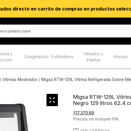
ados directo en carrito de compras en productos selec
cina y
Helados y
Congelación
Exhibidores
Hornos
occión
Paletas
/
Vitrinas Mostrador
/ Migsa RTW-129L Vitrina Refrigerada Sobre Mesa
Migsa RTW-129L Vitrina
Negro 129 litros 62.4 
$
17,370.69
Precios no incluyen IVA
PRE-ORDENAR