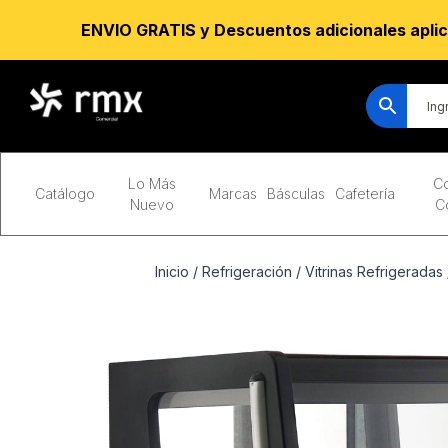
ENVIO GRATIS y Descuentos adicionales aplic
Lo Más
Co
Catálogo
Marcas
Básculas
Cafetería
Nuevo
C
Inicio
/
Refrigeración
/
Vitrinas Refrigeradas