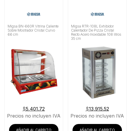
Migsa BN-660R Vitrina Caliente
Migsa RTR-108L Exhibidor
Sobre Mostrador Cristal Curvo
Calentador De Pizza Cristal
66 cm
Recto Acero Inoxidable 108 litros
35 cm
$
5,401.72
$
13,915.52
Precios no incluyen IVA
Precios no incluyen IVA
AÑADIR AL CARRITO
AÑADIR AL CARRITO