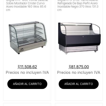
Sobre Mostrador Cristal Curvo
Refrigerado De Bajo Perfil Acero
Acero Inoxidable 160 litros 85.6
Inoxidable Negro 370 litros 131.3
cm
cm
$
11,508.62
$
81,875.00
Precios no incluyen IVA
Precios no incluyen IVA
AÑADIR AL CARRITO
AÑADIR AL CARRITO