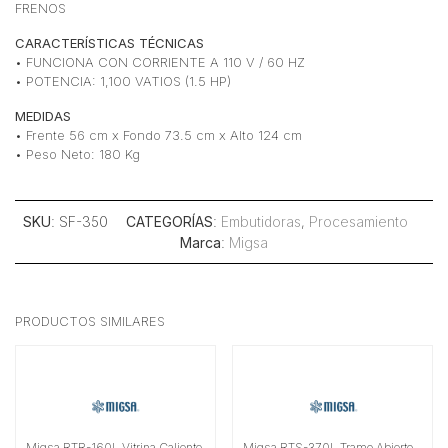
FRENOS
CARACTERÍSTICAS TÉCNICAS
• FUNCIONA CON CORRIENTE A 110 V / 60 HZ
• POTENCIA: 1,100 VATIOS (1.5 HP)
MEDIDAS
• Frente 56 cm x Fondo 73.5 cm x Alto 124 cm
• Peso Neto: 180 Kg
SKU
: SF-350
CATEGORÍAS
:
Embutidoras
,
Procesamiento
Marca
:
Migsa
PRODUCTOS SIMILARES
Migsa RTR-160L Vitrina Caliente
Migsa RTS-370L Tramo Abierto