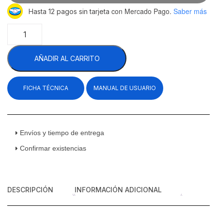
con Mercado Pago.
Saber más
Hasta 12 pagos sin tarjeta
Migsa
SF-
350
AÑADIR AL CARRITO
Embutidora
Hidráulica
Vertical
FICHA TÉCNICA
MANUAL DE USUARIO
Acero
Inoxidable
350
mm
110
Envíos y tiempo de entrega
v
Confirmar existencias
cantidad
DESCRIPCIÓN
INFORMACIÓN ADICIONAL