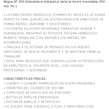
Migsa SF-350 Embutidora Hidráulica Vertical Acero Inoxidable 350
mm 110 v
• LA EMBUTIDORA HIDRÁULICA STARMAX BY MIGSA ES LA ALIADA
PERFECTA PARA QUIENES NECESITAN PRODUCIR EMBUTIDOS DE
FORMA RÁPIDA, UNIFORME Y SIN ESFUERZO
• SU DISEÑO EN ACERO INOXIDABLE GARANTIZA HIGIENE Y
DURABILIDAD, MIENTRAS SU POTENTE SISTEMA HIDRÁULICO
PERMITE TRABAJAR CON GRANDES VOLÚMENES SIN
INTERRUPCIONES
• GRACIAS A SU SISTEMA DE FRENADO EN SUS RUEDAS
GIRATORIAS, SE MUEVE FÁCILMENTE Y SE MANTIENE FIRME AL
TRABAJAR
• IDEAL PARA NEGOCIOS QUE QUIEREN LLEVAR SU PRODUCCIÓN
DE EMBUTIDOS AL SIGUIENTE NIVEL, CON CALIDAD
PROFESIONAL Y SEGURIDAD
CARACTERÍSTICAS FÍSICAS
• CUERPO Y CILINDRO FABRICADOS EN ACERO INOXIDABLE
• DIÁMETRO DEL CILINDRO DE 350 MM
• CAPACIDAD DE HASTA 600 KG POR HORA
• BOTÓN DE PARO DE EMERGENCIA
• PISTÓN DE EMPUJE Y RETROCESO
• EL EQUIPO TIENE 4 RUEDAS, 2 FIJAS Y GIRATORIAS CON