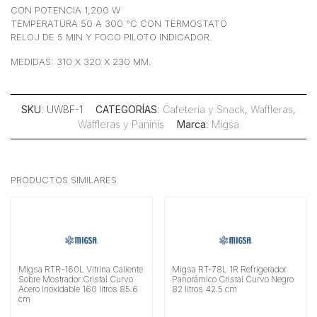
CON POTENCIA 1,200 W
TEMPERATURA 50 A 300 °C CON TERMOSTATO
RELOJ DE 5 MIN Y FOCO PILOTO INDICADOR.
MEDIDAS: 310 X 320 X 230 MM.
SKU
: UWBF-1
CATEGORÍAS
:
Cafetería y Snack
,
Waffleras
,
Waffleras y Paninis
Marca
:
Migsa
PRODUCTOS SIMILARES
Migsa RTR-160L Vitrina Caliente
Migsa RT-78L 1R Refrigerador
Sobre Mostrador Cristal Curvo
Panorámico Cristal Curvo Negro
Acero Inoxidable 160 litros 85.6
82 litros 42.5 cm
cm