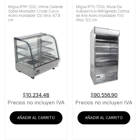
Migsa RTR-120L Vitrina Caliente
Migsa RTS-700L Mural De
Sobre Mostrador Cristal Curvo
Autoservicio Refrigerado Cortina
Acero Inoxidable 120 litros 67.8
de Aire Acero Inoxidable 700
cm
litros 122 cm
$
10,234.48
$
90,556.90
Precios no incluyen IVA
Precios no incluyen IVA
AÑADIR AL CARRITO
AÑADIR AL CARRITO