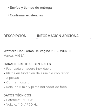
Vagina
110
Envíos y tiempo de entrega
V
Confirmar existencias
cantidad
DESCRIPCIÓN
INFORMACIÓN ADICIONAL
Wafflera Con Forma De Vagina 110 V. WDR-3
Marca: MIGSA
CARACTERÍSTICAS GENERALES
• Fabricada en acero inoxidable
• Platos en fundición de aluminio con teflón
• 3 piezas
• Con termostato
• Reloj de 5 min y piloto indicador de foco
DATOS TÉCNICOS
• Potencia:1,600 W
• Voltaje: 110 V / 60 Hz