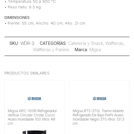
• Temperatura 50 a 300 °C.
• Peso neto: 9.5 kg.
DIMENSIONES
• Frente: 55 cm, Ancho: 40 cm, Alto: 21 cm
SKU
: WDR-3
CATEGORÍAS
:
Cafetería y Snack
,
Waffleras
,
Waffleras y Paninis
Marca
:
Migsa
PRODUCTOS SIMILARES
Migsa ARC-100R Refrigerador
Migsa RTS-370L Tramo Abierto
Vertical Circular Cristal Curvo
Refrigerado De Bajo Perfil Acero
Acero Inoxidable 100 litros 48
Inoxidable Negro 370 litros 131.3
cm
cm