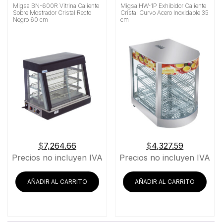
Migsa BN-600R Vitrina Caliente
Migsa HW-1P Exhibidor Caliente
Sobre Mostrador Cristal Recto
Cristal Curvo Acero Inoxidable 35
Negro 60 cm
cm
$
7,264.66
$
4,327.59
Precios no incluyen IVA
Precios no incluyen IVA
AÑADIR AL CARRITO
AÑADIR AL CARRITO