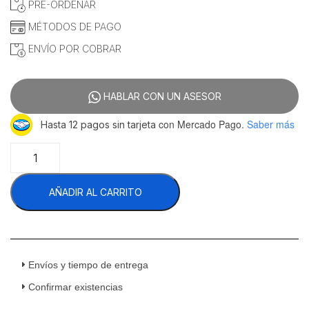
PRE-ORDENAR
MÉTODOS DE PAGO
ENVÍO POR COBRAR
HABLAR CON UN ASESOR
con Mercado Pago.
Saber más
Hasta 12 pagos sin tarjeta
Migsa
YG-
2448WR4
AÑADIR AL CARRITO
Anaquel
Alambrón
Pintura
Epóxica
122
cm
Envíos y tiempo de entrega
cantidad
Confirmar existencias