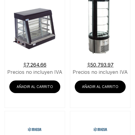
$
7,264.66
$
50,793.97
Precios no incluyen IVA
Precios no incluyen IVA
AÑADIR AL CARRITO
AÑADIR AL CARRITO