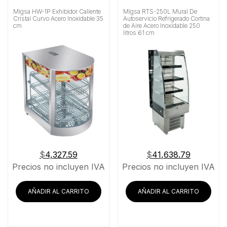
Migsa HW-1P Exhibidor Caliente
Migsa RTS-250L Mural De
Cristal Curvo Acero Inoxidable 35
Autoservicio Refrigerado Cortina
cm
de Aire Acero Inoxidable 250
litros 61 cm
$
4,327.59
$
41,638.79
Precios no incluyen IVA
Precios no incluyen IVA
AÑADIR AL CARRITO
AÑADIR AL CARRITO