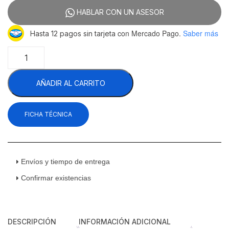
HABLAR CON UN ASESOR
con Mercado Pago.
Saber más
Hasta 12 pagos sin tarjeta
PizzaMaster
PM921ED
(80222-
AÑADIR AL CARRITO
ED)
Horno
para
FICHA TÉCNICA
Pizzas
1
Piso
Suelo
de
Envíos y tiempo de entrega
Piedra
Confirmar existencias
Eléctrico
135
cm
cantidad
DESCRIPCIÓN
INFORMACIÓN ADICIONAL