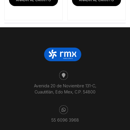
$40,859.48.
$37,999.14.
$5,787.93.
$5,5
Avenida 20 de Noviembre 131-C,
Cuautitlán, Edo Mex, C.P. 54800
55 6096 3968