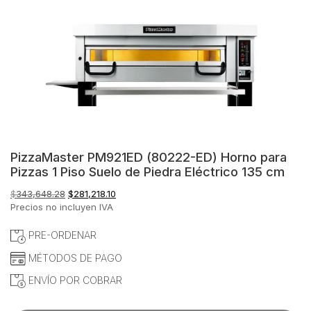
PizzaMaster PM921ED (80222-ED) Horno para
Pizzas 1 Piso Suelo de Piedra Eléctrico 135 cm
El
El
$
343,648.28
$
281,218.10
precio
precio
Precios no incluyen IVA
original
actual
era:
es:
PRE-ORDENAR
$343,648.28.
$281,218.10.
MÉTODOS DE PAGO
ENVÍO POR COBRAR