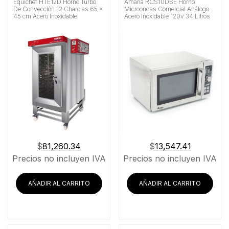
Equichef HTE12D Horno Turbo
Amana RCS10DSE Horno
De Convección 12 Charolas 65 x
Microondas Comercial Análogo
45 cm Acero Inoxidable
Acero Inoxidable 120v 34 Litros
$
81,260.34
$
13,547.41
Precios no incluyen IVA
Precios no incluyen IVA
AÑADIR AL CARRITO
AÑADIR AL CARRITO