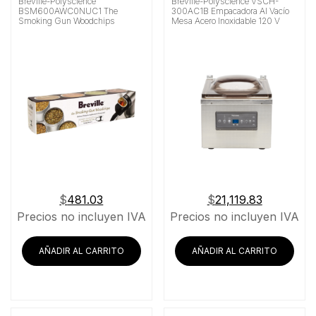
Breville-Polyscience
Breville-Polyscience VSCH-
BSM600AWC0NUC1 The
300AC1B Empacadora Al Vacío
Smoking Gun Woodchips
Mesa Acero Inoxidable 120 V
$
481.03
$
21,119.83
Precios no incluyen IVA
Precios no incluyen IVA
AÑADIR AL CARRITO
AÑADIR AL CARRITO