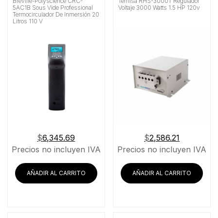
Breville-Polyscience CRC-
Temisa RHS-3000T Regulador
5AC1B Sous Vide Professional
Voltaje 3000 Watts 1.5 HP 120v
Termocirculador De Inmersión 20
Litros 110 V
$
6,345.69
$
2,586.21
Precios no incluyen IVA
Precios no incluyen IVA
AÑADIR AL CARRITO
AÑADIR AL CARRITO