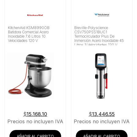
KitchenAid KSM8990OB
Breville-Polyscience
Batidora Comercial Acero
CSV750PSS1BUC1
Inoxidable 7.6 Litros 10
Termocirculador Plus De
Velocidades 120 V
Inmersión Acero Inoxidable 45
Litros 3 Velocidades 120 V
$
15,168.10
$
13,446.55
Precios no incluyen IVA
Precios no incluyen IVA
AÑADIR AL CARRITO
AÑADIR AL CARRITO