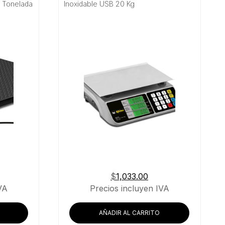
1 Tonelada
Inoxidable USB 20 Kg
$
1,033.00
VA
Precios incluyen IVA
AÑADIR AL CARRITO