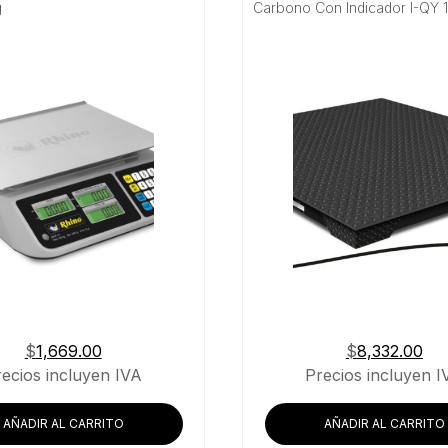
g
Carbono Con Indicador I-QY 
$
1,669.00
$
8,332.00
recios incluyen IVA
Precios incluyen I
AÑADIR AL CARRITO
AÑADIR AL CARRITO