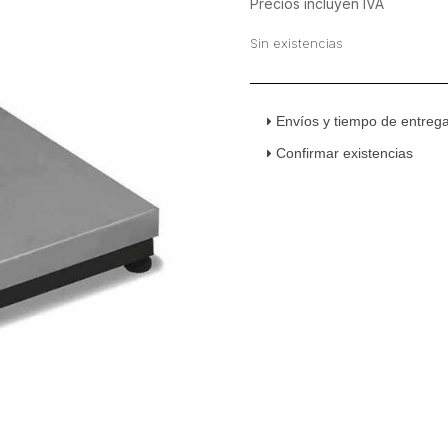
precio
precio
Precios incluyen IVA
original
actual
Sin existencias
era:
es:
$5,632.00.
$5,019.00
Envíos y tiempo de entreg
Confirmar existencias