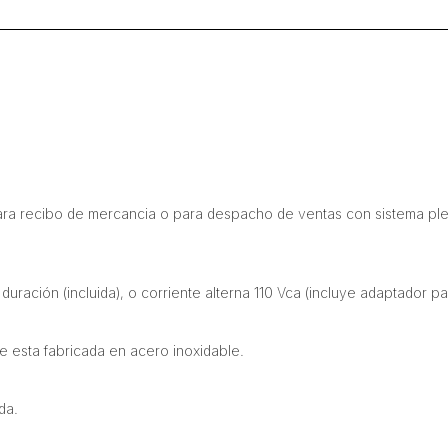
 para recibo de mercancia o para despacho de ventas con sistema pl
ración (incluida), o corriente alterna 110 Vca (incluye adaptador pa
ue esta fabricada en acero inoxidable.
da.