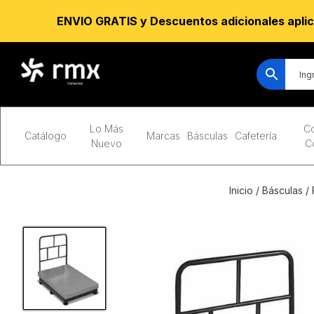
ENVIO GRATIS y Descuentos adicionales aplic
Lo Más
Co
Catálogo
Marcas
Básculas
Cafetería
Nuevo
C
Inicio
/
Básculas
/