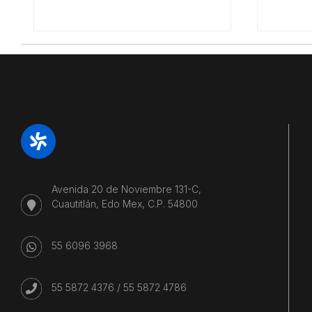
Avenida 20 de Noviembre 131-C,
Cuautitlán, Edo Mex, C.P. 54800
55 6096 3968
55 5872 4376
/
55 5872 4786