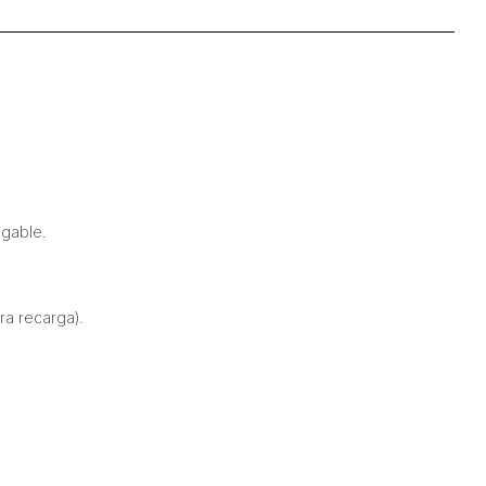
egable.
ra recarga).