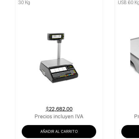
30 Kg
USB 60 K
$
22,682.00
Precios incluyen IVA
P
AÑADIR AL CARRITO