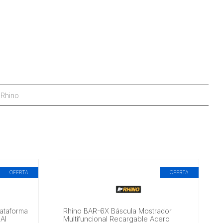
:
Rhino
OFERTA
OFERTA
ataforma
Rhino BAR-6X Báscula Mostrador
 Al
Multifuncional Recargable Acero