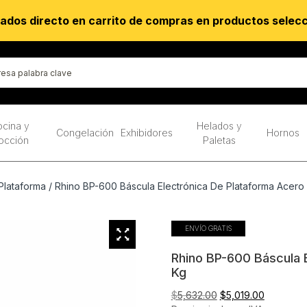
ados directo en carrito de compras en productos selec
cina y
Helados y
Congelación
Exhibidores
Hornos
occión
Paletas
Plataforma
/ Rhino BP-600 Báscula Electrónica De Plataforma Acero
ENVÍO GRATIS
Rhino BP-600 Báscula 
Kg
El
El
$
5,632.00
$
5,019.00