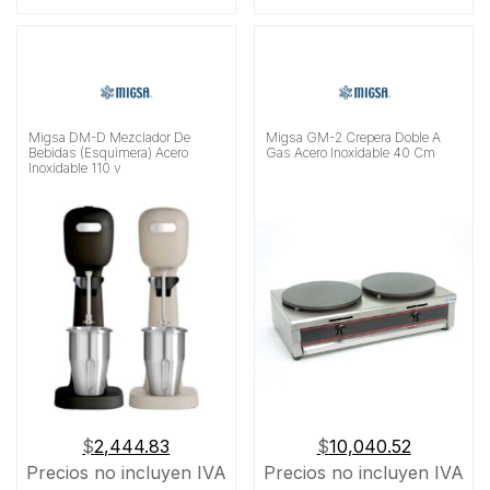
Migsa DM-D Mezclador De
Migsa GM-2 Crepera Doble A
Bebidas (Esquimera) Acero
Gas Acero Inoxidable 40 Cm
Inoxidable 110 v
$
2,444.83
$
10,040.52
Precios no incluyen IVA
Precios no incluyen IVA