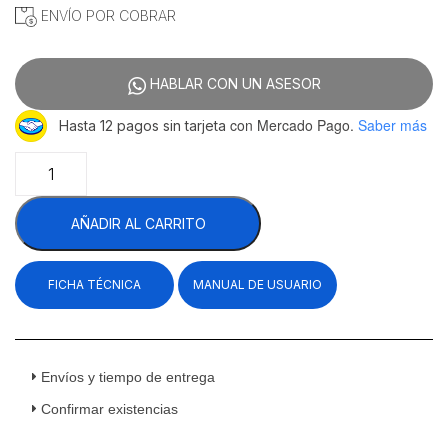
ENVÍO POR COBRAR
HABLAR CON UN ASESOR
con Mercado Pago.
Saber más
Hasta 12 pagos sin tarjeta
Rhino
FAHIEL-
40
AÑADIR AL CARRITO
Máquina
Fabricadora
Hielo
FICHA TÉCNICA
MANUAL DE USUARIO
En
Cubos
36
Kilos
115
Envíos y tiempo de entrega
v
Confirmar existencias
cantidad