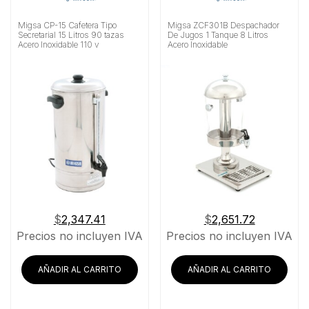
Migsa CP-15 Cafetera Tipo
Migsa ZCF301B Despachador
Secretarial 15 Litros 90 tazas
De Jugos 1 Tanque 8 Litros
Acero Inoxidable 110 v
Acero Inoxidable
$
2,347.41
$
2,651.72
Precios no incluyen IVA
Precios no incluyen IVA
AÑADIR AL CARRITO
AÑADIR AL CARRITO