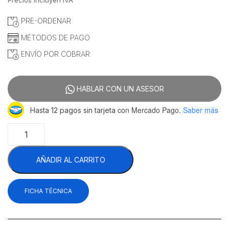
Precios incluyen IVA
PRE-ORDENAR
MÉTODOS DE PAGO
ENVÍO POR COBRAR
HABLAR CON UN ASESOR
con Mercado Pago.
Saber más
Hasta 12 pagos sin tarjeta
Rhino
HOMIC-
12D
AÑADIR AL CARRITO
Horno
Microondas
Industrial
FICHA TÉCNICA
Digital
Acero
Inoxidable
120