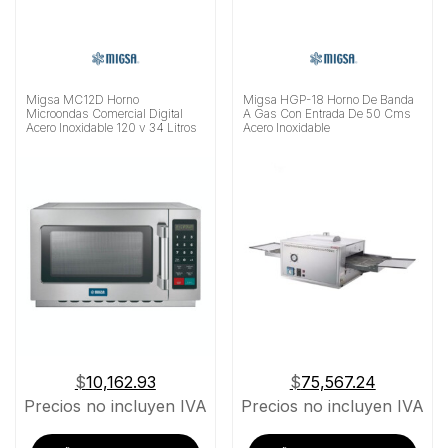
Migsa MC12D Horno
Migsa HGP-18 Horno De Banda
Microondas Comercial Digital
A Gas Con Entrada De 50 Cms
Acero Inoxidable 120 v 34 Litros
Acero Inoxidable
$
10,162.93
$
75,567.24
Precios no incluyen IVA
Precios no incluyen IVA