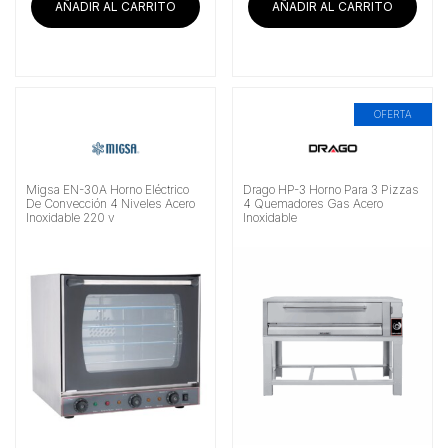
AÑADIR AL CARRITO
AÑADIR AL CARRITO
OFERTA
Migsa EN-30A Horno Eléctrico
Drago HP-3 Horno Para 3 Pizzas
De Convección 4 Niveles Acero
4 Quemadores Gas Acero
Inoxidable 220 v
Inoxidable