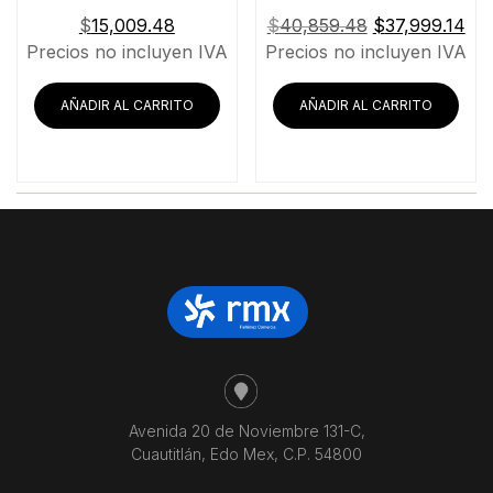
El
El
$
15,009.48
$
40,859.48
$
37,999.14
precio
pre
Precios no incluyen IVA
Precios no incluyen IVA
original
act
era:
es:
AÑADIR AL CARRITO
AÑADIR AL CARRITO
$40,859.48.
$37
Avenida 20 de Noviembre 131-C,
Cuautitlán, Edo Mex, C.P. 54800