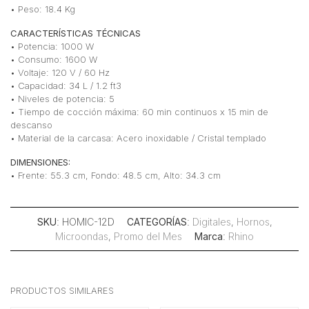
• Peso: 18.4 Kg
CARACTERÍSTICAS TÉCNICAS
• Potencia: 1000 W
• Consumo: 1600 W
• Voltaje: 120 V / 60 Hz
• Capacidad: 34 L / 1.2 ft3
• Niveles de potencia: 5
• Tiempo de cocción máxima: 60 min continuos x 15 min de
descanso
• Material de la carcasa: Acero inoxidable / Cristal templado
DIMENSIONES:
• Frente: 55.3 cm, Fondo: 48.5 cm, Alto: 34.3 cm
SKU
: HOMIC-12D
CATEGORÍAS
:
Digitales
,
Hornos
,
Microondas
,
Promo del Mes
Marca
:
Rhino
PRODUCTOS SIMILARES